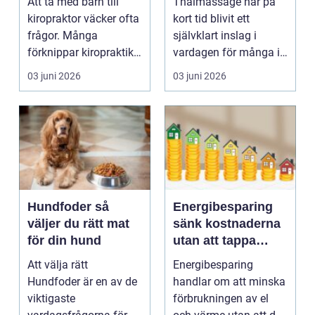
Att ta med barn till
Thaimassage har på
förebyggande
kiropraktor väcker ofta
kort tid blivit ett
hälsa
frågor. Många
självklart inslag i
förknippar kiropraktik
vardagen för många i
med vuxna och rygg...
Jönköping. Fler uppt...
03 juni 2026
03 juni 2026
Hundfoder så
Energibesparing
väljer du rätt mat
sänk kostnaderna
för din hund
utan att tappa
komforten
Att välja rätt
Energibesparing
Hundfoder är en av de
handlar om att minska
viktigaste
förbrukningen av el