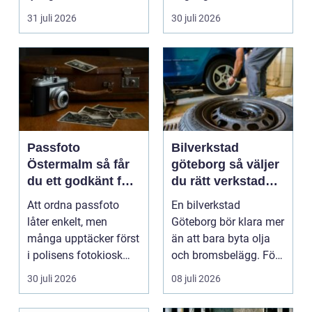
livehumor....
pump stannar hand...
31 juli 2026
30 juli 2026
Passfoto
Bilverkstad
Östermalm så får
göteborg så väljer
du ett godkänt foto
du rätt verkstad
utan stress
för din bil
Att ordna passfoto
En bilverkstad
låter enkelt, men
Göteborg bör klara mer
många upptäcker först
än att bara byta olja
i polisens fotokiosk
och bromsbelägg. För
eller hos fotografen...
många bilägare i oc...
30 juli 2026
08 juli 2026