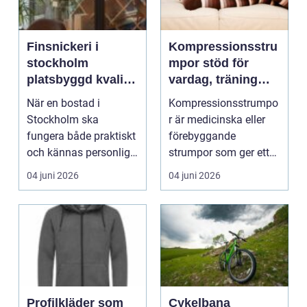
Finsnickeri i
Kompressionsstru
stockholm
mpor stöd för
platsbyggd kvalitet
vardag, träning
för hem som håller
och återhämtning
När en bostad i
Kompressionsstrumpo
över tid
Stockholm ska
r är medicinska eller
fungera både praktiskt
förebyggande
och kännas personlig
strumpor som ger ett
räcker sällan
graderat tryck från
04 juni 2026
04 juni 2026
standardlösn...
ankel...
Profilkläder som
Cykelbana