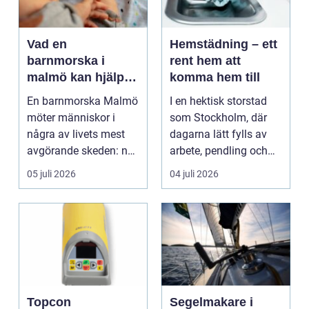
Vad en
Hemstädning – ett
barnmorska i
rent hem att
malmö kan hjälpa
komma hem till
till med genom
En barnmorska Malmö
I en hektisk storstad
livets olika faser
möter människor i
som Stockholm, där
några av livets mest
dagarna lätt fylls av
avgörande skeden: när
arbete, pendling och
en graviditet plane...
divers...
05 juli 2026
04 juli 2026
Topcon
Segelmakare i