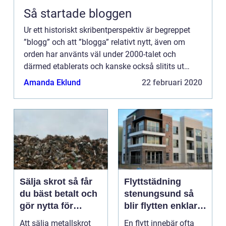
Så startade bloggen
Ur ett historiskt skribentperspektiv är begreppet
”blogg” och att ”blogga” relativt nytt, även om
orden har använts väl under 2000-talet och
därmed etablerats och kanske också slitits ut
väl...
Amanda Eklund
22 februari 2020
Sälja skrot så får
Flyttstädning
du bäst betalt och
stenungsund så
gör nytta för
blir flytten enklare
miljön
och mer trygg
Att sälja metallskrot
En flytt innebär ofta