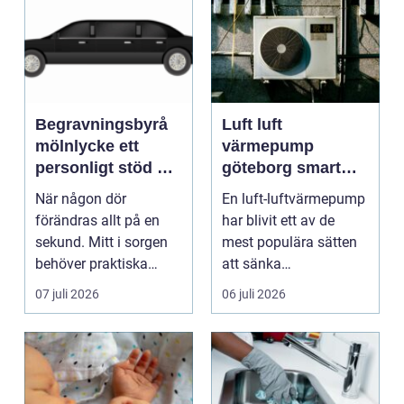
Begravningsbyrå
Luft luft
mölnlycke ett
värmepump
personligt stöd när
göteborg smart
någon gått bort
värme för
När någon dör
En luft-luftvärmepump
kustklimat
förändras allt på en
har blivit ett av de
sekund. Mitt i sorgen
mest populära sätten
behöver praktiska
att sänka
frågor få svar: var ska
uppvärmningskostnad
07 juli 2026
06 juli 2026
b...
er och ...