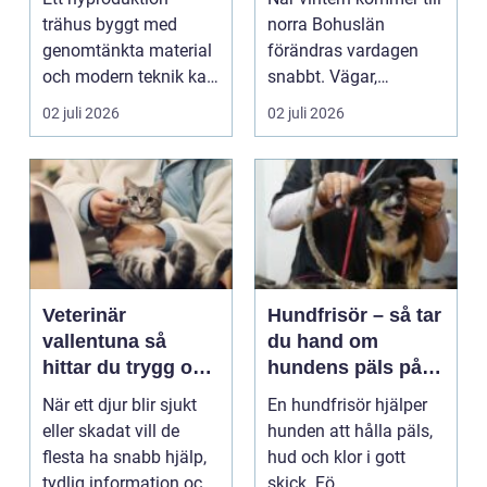
trähus byggt med
norra Bohuslän
genomtänkta material
förändras vardagen
och modern teknik kan
snabbt. Vägar,
vara bå...
uppfarter, parkeringar
02 juli 2026
02 juli 2026
och ...
Veterinär
Hundfrisör – så tar
vallentuna så
du hand om
hittar du trygg och
hundens päls på
modern vård för
bästa sätt
När ett djur blir sjukt
En hundfrisör hjälper
ditt djur
eller skadat vill de
hunden att hålla päls,
flesta ha snabb hjälp,
hud och klor i gott
tydlig information och
skick. Fö...