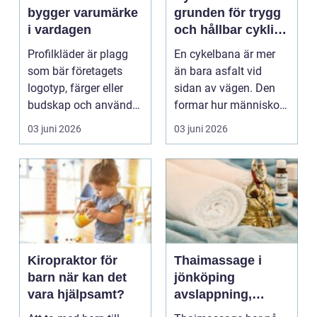
bygger varumärke
grunden för trygg
i vardagen
och hållbar cykling
i staden
Profilkläder är plagg
En cykelbana är mer
som bär företagets
än bara asfalt vid
logotyp, färger eller
sidan av vägen. Den
budskap och används
formar hur människor
av personal, sama...
rör sig, hur barn ta...
03 juni 2026
03 juni 2026
Kiropraktor för
Thaimassage i
barn när kan det
jönköping
vara hjälpsamt?
avslappning,
återhämtning och