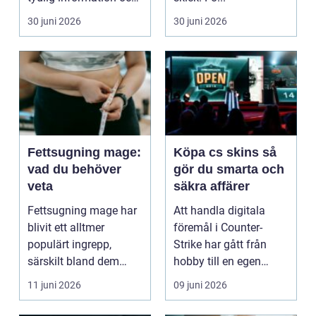
en veteri...
30 juni 2026
30 juni 2026
Fettsugning mage:
Köpa cs skins så
vad du behöver
gör du smarta och
veta
säkra affärer
Fettsugning mage har
Att handla digitala
blivit ett alltmer
föremål i Counter-
populärt ingrepp,
Strike har gått från
särskilt bland dem
hobby till en egen
som önskar forma och
marknad. Skins har
11 juni 2026
09 juni 2026
fö...
bli...