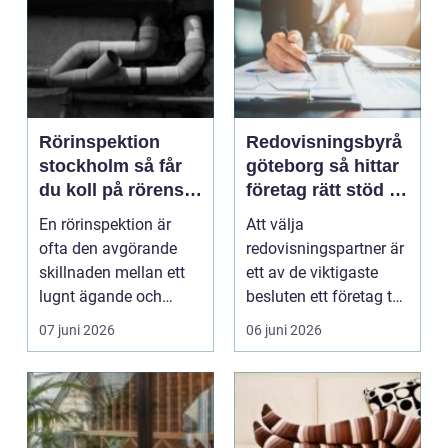
Rörinspektion
Redovisningsbyrå
stockholm så får
göteborg så hittar
du koll på rörens
företag rätt stöd i
verkliga skick
ekonomin
En rörinspektion är
Att välja
ofta den avgörande
redovisningspartner är
skillnaden mellan ett
ett av de viktigaste
lugnt ägande och
besluten ett företag tar.
akuta vattenskador. I ...
En bra byrå frigör t...
07 juni 2026
06 juni 2026