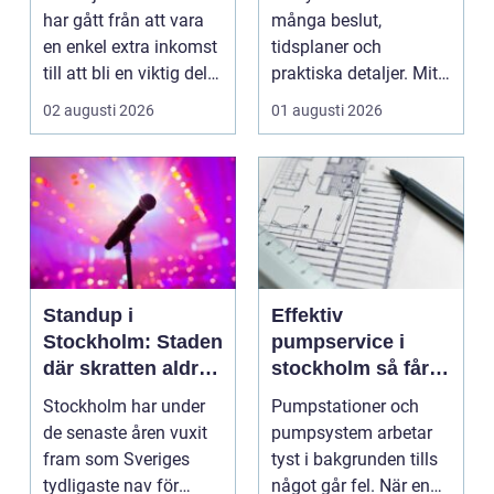
har gått från att vara
många beslut,
en enkel extra inkomst
tidsplaner och
till att bli en viktig del
praktiska detaljer. Mitt
av om...
i allt hamnar
02 augusti 2026
01 augusti 2026
flyttstädn...
Standup i
Effektiv
Stockholm: Staden
pumpservice i
där skratten aldrig
stockholm så får
tar paus
du driftsäkra
Stockholm har under
Pumpstationer och
anläggningar året
de senaste åren vuxit
pumpsystem arbetar
runt
fram som Sveriges
tyst i bakgrunden tills
tydligaste nav för
något går fel. När en