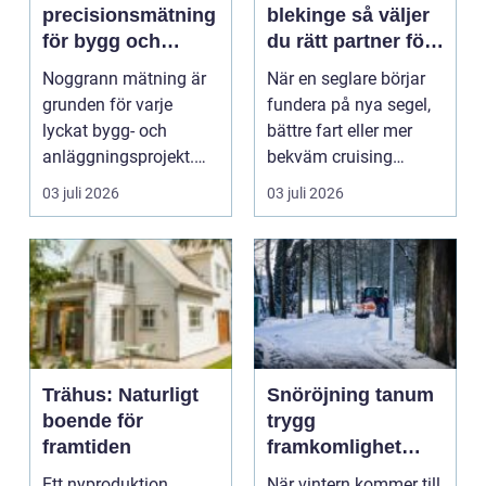
precisionsmätning
blekinge så väljer
för bygg och
du rätt partner för
anläggning
din segling
Noggrann mätning är
När en seglare börjar
grunden för varje
fundera på nya segel,
lyckat bygg- och
bättre fart eller mer
anläggningsprojekt.
bekväm cruising
När tidsplaner är
kommer ofta samma
03 juli 2026
03 juli 2026
pressad...
...
Trähus: Naturligt
Snöröjning tanum
boende för
trygg
framtiden
framkomlighet
hela vintern
Ett nyproduktion
När vintern kommer till