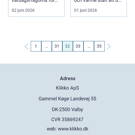
vardagsfrågorna för
och värme utan att du
hundägare. Maten
behöver frysa, få sä...
02 juni 2026
01 juni 2026
påverkar hunden...
1
…
31
32
33
…
35
Adress
web:
www.klikko.dk