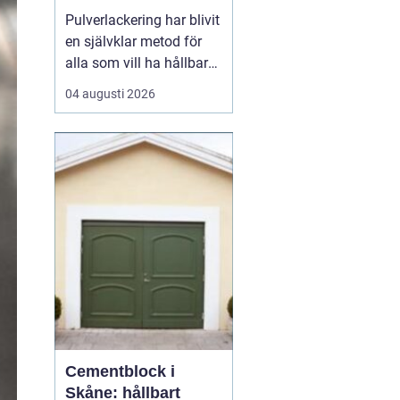
och industri
Pulverlackering har blivit
en självklar metod för
alla som vill ha hållbara,
snygga och
04 augusti 2026
rostskyddade metallytor.
I Stockholm används
tekniken i allt från
bostadsrättsföreningars
portar till industrins
komponenter och
privatpersoners cyklar.
Metoden g...
Cementblock i
Skåne: hållbart