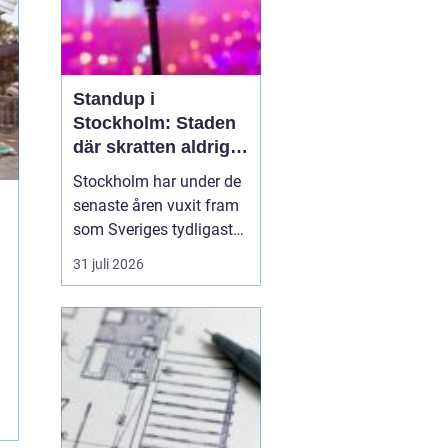
Standup i
Stockholm: Staden
där skratten aldrig
tar paus
Stockholm har under de
senaste åren vuxit fram
som Sveriges tydligaste
nav för livehumor.
31 juli 2026
Många förknippar
staden med konserter,
teater och museum, men
den som tittar närmare
upptäcker snabbt en
standup-scen som
bubbla...