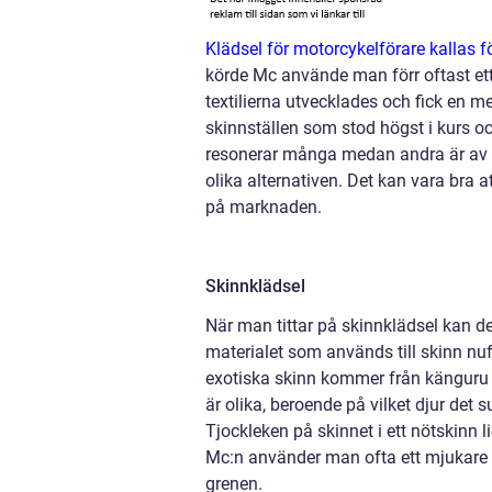
Klädsel för motorcykelförare kallas fö
körde Mc använde man förr oftast ett 
textilierna utvecklades och fick en me
skinnställen som stod högst i kurs och 
resonerar många medan andra är av e
olika alternativen. Det kan vara bra a
på marknaden.
Skinnklädsel
När man tittar på skinnklädsel kan det
materialet som används till skinn n
exotiska skinn kommer från känguru o
är olika, beroende på vilket djur det 
Tjockleken på skinnet i ett nötskinn 
Mc:n använder man ofta ett mjukare s
grenen.