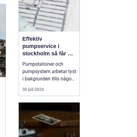
Effektiv
pumpservice i
stockholm så får du
driftsäkra
Pumpstationer och
anläggningar året
pumpsystem arbetar tyst
runt
i bakgrunden tills något
går fel. När en pump
30 juli 2026
stannar handlar det ofta
om minuter innan
störningar, vattenskador
eller produktionsbortfall
uppstår. I en växande
storstad ställs höga krav