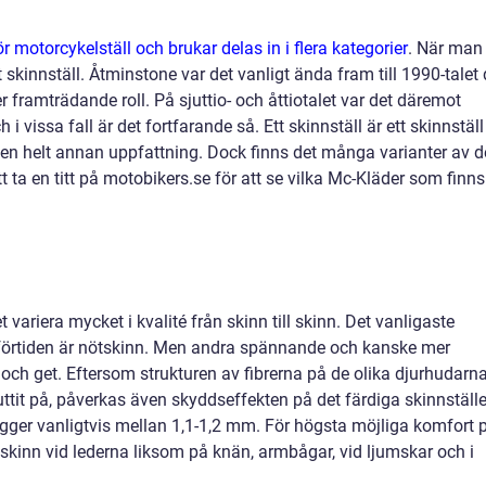
r motorcykelställ och brukar delas in i flera kategorier
. När man
skinnställ. Åtminstone var det vanligt ända fram till 1990-talet
r framträdande roll. På sjuttio- och åttiotalet var det däremot
i vissa fall är det fortfarande så. Ett skinnställ är ett skinnställ
n helt annan uppfattning. Dock finns det många varianter av d
tt ta en titt på motobikers.se för att se vilka Mc-Kläder som finns
 variera mycket i kvalité från skinn till skinn. Det vanligaste
uförtiden är nötskinn. Men andra spännande och kanske mer
ch get. Eftersom strukturen av fibrerna på de olika djurhudarn
suttit på, påverkas även skyddseffekten på det färdiga skinnställe
ligger vanligtvis mellan 1,1-1,2 mm. För högsta möjliga komfort 
kinn vid lederna liksom på knän, armbågar, vid ljumskar och i