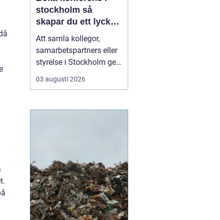
stockholm så
skapar du ett lyckat
möte
 då
Att samla kollegor,
samarbetspartners eller
styrelse i Stockholm ger
e
goda möjligheter till
03 augusti 2026
effektiva möten, men
också till inspiration och
gemenskap. Utbudet av
lokaler är stort och kan
kännas överväldigande.
Med några tydliga
riktlinjer går det ändå...
a
t.
på