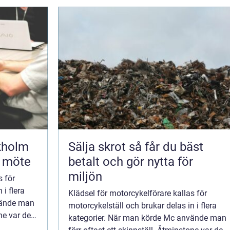
kholm
Sälja skrot så får du bäst
t möte
betalt och gör nytta för
miljön
s för
 i flera
Klädsel för motorcykelförare kallas för
vände man
motorcykelställ och brukar delas in i flera
ne var det
kategorier. När man körde Mc använde man