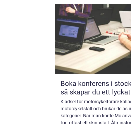
Boka konferens i stoc
så skapar du ett lycka
Klädsel för motorcykelförare kalla
motorcykelställ och brukar delas in
kategorier. När man körde Mc an
förr oftast ett skinnställ. Åtminsto
vanligt ända fram...