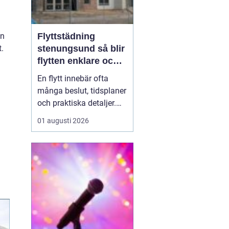
än
Flyttstädning
t.
stenungsund så blir
flytten enklare och
mer trygg
En flytt innebär ofta
många beslut, tidsplaner
och praktiska detaljer.
Mitt i allt hamnar
01 augusti 2026
flyttstädningen som ett
krav från både
hyresvärdar, mäklare och
nya ägare. För många
blir städningen
slutspurten som tar mer
energi än planerat.
Genom att först...