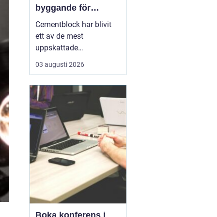
byggande för
lantbruk, stall och
Cementblock har blivit
grundläggning
ett av de mest
uppskattade
byggmaterialen för både
03 augusti 2026
privatpersoner och
företag i Skåne. Många
väljer cement- och
betongblock när de vill
bygga hållbart,
kostnadseffektivt och
med l&ari...
Boka konferens i