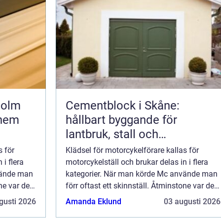
holm
Cementblock i Skåne:
 hem
hållbart byggande för
lantbruk, stall och
grundläggning
s för
Klädsel för motorcykelförare kallas för
 i flera
motorcykelställ och brukar delas in i flera
vände man
kategorier. När man körde Mc använde man
ne var det
förr oftast ett skinnställ. Åtminstone var det
vanligt ända fram...
gusti 2026
Amanda Eklund
03 augusti 2026