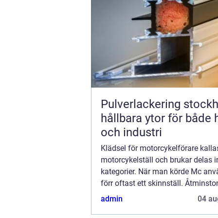
Pulverlackering stock
hållbara ytor för både
och industri
Klädsel för motorcykelförare kalla
motorcykelställ och brukar delas in
kategorier. När man körde Mc an
förr oftast ett skinnställ. Åtminsto
vanligt ända fram...
admin
04 au