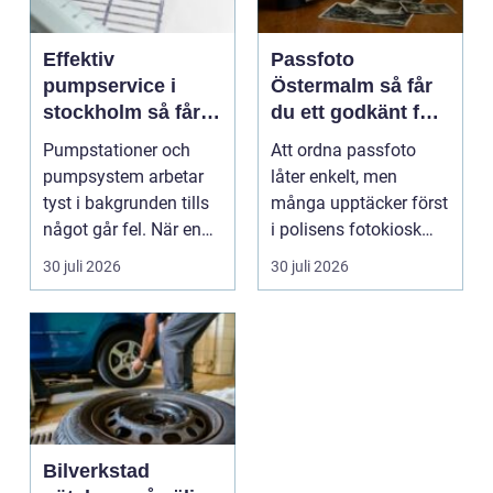
Effektiv
Passfoto
pumpservice i
Östermalm så får
stockholm så får
du ett godkänt foto
du driftsäkra
utan stress
Pumpstationer och
Att ordna passfoto
anläggningar året
pumpsystem arbetar
låter enkelt, men
runt
tyst i bakgrunden tills
många upptäcker först
något går fel. När en
i polisens fotokiosk
pump stannar hand...
eller hos fotografen...
30 juli 2026
30 juli 2026
Bilverkstad