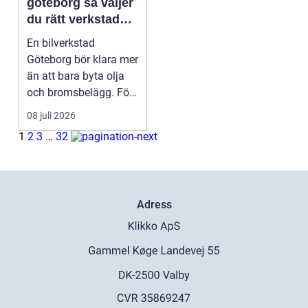
göteborg så väljer
du rätt verkstad
för din bil
En bilverkstad
Göteborg bör klara mer
än att bara byta olja
och bromsbelägg. För
många bilägare i oc...
08 juli 2026
1
2
3
…
32
Adress