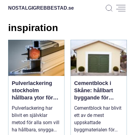
NOSTALGIGREBBESTAD.
se
inspiration
Pulverlackering
Cementblock i
stockholm
Skåne: hållbart
hållbara ytor för
byggande för
både hem och
lantbruk, stall och
Pulverlackering har
Cementblock har blivit
industri
grundläggning
blivit en självklar
ett av de mest
metod för alla som vill
uppskattade
ha hållbara, snygga
byggmaterialen för