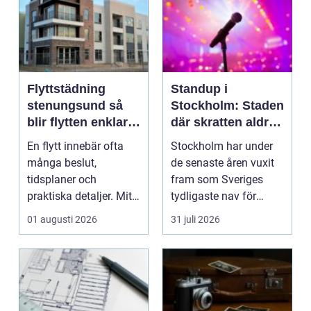
Flyttstädning
Standup i
stenungsund så
Stockholm: Staden
blir flytten enklare
där skratten aldrig
och mer trygg
tar paus
En flytt innebär ofta
Stockholm har under
många beslut,
de senaste åren vuxit
tidsplaner och
fram som Sveriges
praktiska detaljer. Mitt
tydligaste nav för
i allt hamnar
livehumor....
01 augusti 2026
31 juli 2026
flyttstädn...