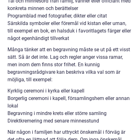
Tal och minnesord från familj, vänner eller officiant med
konkreta minnen och berättelser
Programblad med fotografier, dikter eller citat
Särskilda symboler eller föremål vid kistan eller urnan,
till exempel en bok, en halsduk i favoritlagets färger eller
något egenhändigt tillverkat
Många tänker att en begravning måste se ut på ett visst
sätt. Så är det inte. Lag och regler anger vissa ramar,
men inom dem finns stor frihet. En kunnig
begravningsrådgivare kan beskriva vilka val som är
möjliga, till exempel:
Kyrklig ceremoni i kyrka eller kapell
Borgerlig ceremoni i kapell, församlingshem eller annan
lokal
Begravning i mindre krets eller större samling
Direktkremering med senare minnesstund
När någon i familjen har uttryckt önskemål i förväg är
det ofta en lättnad att följa dem. Om inga önskemål