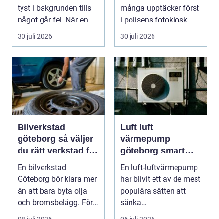
runt
tyst i bakgrunden tills
många upptäcker först
något går fel. När en
i polisens fotokiosk
pump stannar hand...
eller hos fotografen...
30 juli 2026
30 juli 2026
Bilverkstad
Luft luft
göteborg så väljer
värmepump
du rätt verkstad för
göteborg smart
din bil
värme för
En bilverkstad
En luft-luftvärmepump
kustklimat
Göteborg bör klara mer
har blivit ett av de mest
än att bara byta olja
populära sätten att
och bromsbelägg. För
sänka
många bilägare i oc...
uppvärmningskostnad
08 juli 2026
06 juli 2026