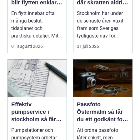
blir flytten enklare
där skratten aldrig
och mer trygg
tar paus
En flytt innebär ofta
Stockholm har under
många beslut,
de senaste åren vuxit
tidsplaner och
fram som Sveriges
praktiska detaljer. Mitt i
tydligaste nav för
allt hamnar flyttstädn...
livehumor....
01 augusti 2026
31 juli 2026
Effektiv
Passfoto
pumpservice i
Östermalm så får
stockholm så får
du ett godkänt foto
du driftsäkra
utan stress
Pumpstationer och
Att ordna passfoto
anläggningar året
pumpsystem arbetar
låter enkelt, men