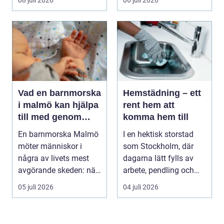
er och ...
Vad en barnmorska
Hemstädning – ett
i malmö kan hjälpa
rent hem att
till med genom
komma hem till
livets olika faser
En barnmorska Malmö
I en hektisk storstad
möter människor i
som Stockholm, där
några av livets mest
dagarna lätt fylls av
avgörande skeden: när
arbete, pendling och
en graviditet plane...
divers...
05 juli 2026
04 juli 2026