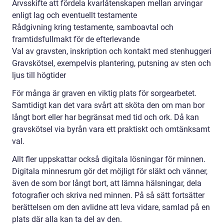
Arvsskifte att fördela kvarlåtenskapen mellan arvingar
enligt lag och eventuellt testamente
Rådgivning kring testamente, samboavtal och
framtidsfullmakt för de efterlevande
Val av gravsten, inskription och kontakt med stenhuggeri
Gravskötsel, exempelvis plantering, putsning av sten och
ljus till högtider
För många är graven en viktig plats för sorgearbetet.
Samtidigt kan det vara svårt att sköta den om man bor
långt bort eller har begränsat med tid och ork. Då kan
gravskötsel via byrån vara ett praktiskt och omtänksamt
val.
Allt fler uppskattar också digitala lösningar för minnen.
Digitala minnesrum gör det möjligt för släkt och vänner,
även de som bor långt bort, att lämna hälsningar, dela
fotografier och skriva ned minnen. På så sätt fortsätter
berättelsen om den avlidne att leva vidare, samlad på en
plats där alla kan ta del av den.