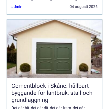
underverk som är en bilmotor. Små och stora
admin
04 augusti 2026
delar som i ...
Cementblock i Skåne: hållbart
byggande för lantbruk, stall och
grundläggning
Det går hit, det går dit, det går fram, det går