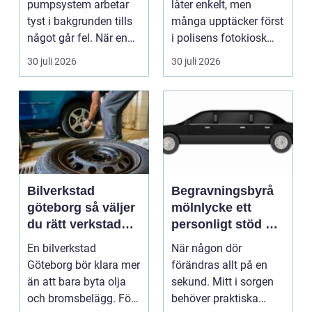
pumpsystem arbetar
låter enkelt, men
runt
tyst i bakgrunden tills
många upptäcker först
något går fel. När en
i polisens fotokiosk
pump stannar hand...
eller hos fotografen...
30 juli 2026
30 juli 2026
Bilverkstad
Begravningsbyrå
göteborg så väljer
mölnlycke ett
du rätt verkstad
personligt stöd när
för din bil
någon gått bort
En bilverkstad
När någon dör
Göteborg bör klara mer
förändras allt på en
än att bara byta olja
sekund. Mitt i sorgen
och bromsbelägg. För
behöver praktiska