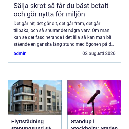
Sälja skrot så får du bäst betalt
och gör nytta för miljön
Det går hit, det går dit, det går fram, det går
tillbaka, och så snurrar det några varv. Om man
kan se det fascinerande i det lilla så kan man bli
stående en ganska lång stund med ögonen på det
underverk som är en bilmotor. Små och stora
admin
02 augusti 2026
delar som i ...
Flyttstädning
Standup i
stenungsund så
Stockholm: Staden