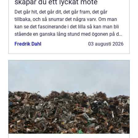
skapar du ett lyckat möte
Det går hit, det går dit, det går fram, det går
tillbaka, och så snurrar det några varv. Om man
kan se det fascinerande i det lilla så kan man bli
stående en ganska lång stund med ögonen på det
underverk som är en bilmotor. Små och stora
Fredrik Dahl
03 augusti 2026
delar som i ...