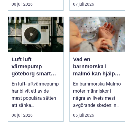
många bilägare i oc...
frågor få svar: var ska
08 juli 2026
07 juli 2026
b...
Luft luft
Vad en
värmepump
barnmorska i
göteborg smart
malmö kan hjälpa
värme för
till med genom
En luft-luftvärmepump
En barnmorska Malmö
kustklimat
livets olika faser
har blivit ett av de
möter människor i
mest populära sätten
några av livets mest
att sänka
avgörande skeden: när
uppvärmningskostnad
en graviditet plane...
06 juli 2026
05 juli 2026
er och ...