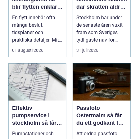
blir flytten enklare
där skratten aldrig
och mer trygg
tar paus
En flytt innebär ofta
Stockholm har under
många beslut,
de senaste åren vuxit
tidsplaner och
fram som Sveriges
praktiska detaljer. Mitt
tydligaste nav för
i allt hamnar
livehumor....
01 augusti 2026
31 juli 2026
flyttstädn...
Effektiv
Passfoto
pumpservice i
Östermalm så får
stockholm så får
du ett godkänt foto
du driftsäkra
utan stress
Pumpstationer och
Att ordna passfoto
anläggningar året