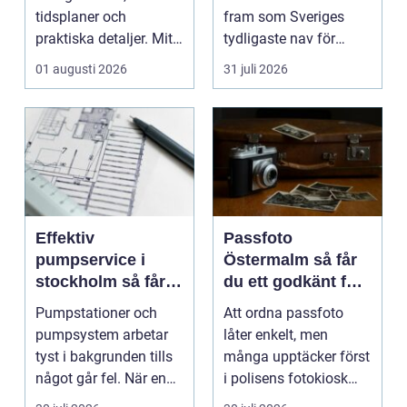
tidsplaner och
fram som Sveriges
praktiska detaljer. Mitt
tydligaste nav för
i allt hamnar
livehumor....
01 augusti 2026
31 juli 2026
flyttstädn...
Effektiv
Passfoto
pumpservice i
Östermalm så får
stockholm så får
du ett godkänt foto
du driftsäkra
utan stress
Pumpstationer och
Att ordna passfoto
anläggningar året
pumpsystem arbetar
låter enkelt, men
runt
tyst i bakgrunden tills
många upptäcker först
något går fel. När en
i polisens fotokiosk
pump stannar hand...
eller hos fotografen...