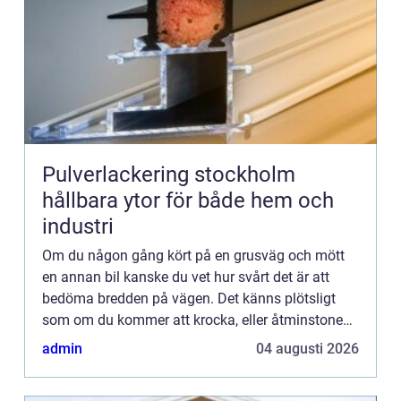
Pulverlackering stockholm
hållbara ytor för både hem och
industri
Om du någon gång kört på en grusväg och mött
en annan bil kanske du vet hur svårt det är att
bedöma bredden på vägen. Det känns plötsligt
som om du kommer att krocka, eller åtminstone
dra i backspegeln i den andra bilen. Du saktar
admin
04 augusti 2026
snabbt in och kör u...