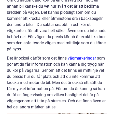
Om du någon gång kört på en grusväg och mött en
annan bil kanske du vet hur svårt det är att bedöma
bredden på vägen. Det känns plötsligt som om du
kommer att krocka, eller åtminstone dra i backspegeln i
den andra bilen. Du saktar snabbt in och kör ut i
vägkanten, för att vara helt säker. Även om du inte hade
behövt det. För vägen du precis kör på är exakt lika bred
som den asfalterade vägen med mittlinje som du körde
på nyss.
Det är också därför som det finns
vägmarkeringar
som
gör att du får information och kan känna dig trygg när
du kör på vägarna. Genom att det finns en mittlinje vet
du precis hur du får plats och att du inte kommer att
krocka med mötande bil. Men det är också ett sätt du
får mycket information på. För om du är kunnig så kan
du få en fingervisning om vilken hastighet det är på
vägengenom att titta på strecken. Och det finns även en
hel del andra märken att se.