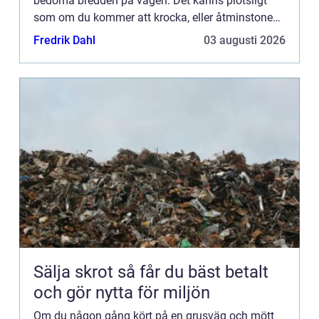
bedöma bredden på vägen. Det känns plötsligt
som om du kommer att krocka, eller åtminstone
dra i backspegeln i den andra bilen. Du saktar
Fredrik Dahl
03 augusti 2026
snabbt in och kör u...
Sälja skrot så får du bäst betalt
och gör nytta för miljön
Om du någon gång kört på en grusväg och mött