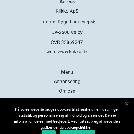
Adress
web:
www.klikko.dk
Menu
Annonsering
Om oss
Cookies
På vores website bruges cookies til at huske dine indstillinger,
Kontakta oss
statistik og personalisering af indhold og annoncer. Denne
Sitemap
information deles med tredjepart. Ved fortsat brug af websiden
godkender du cookiepolitikken.