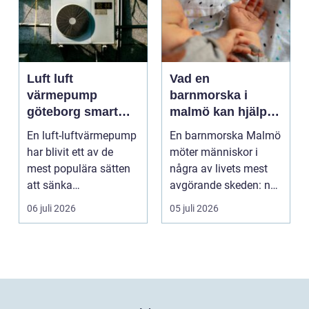
Luft luft
Vad en
värmepump
barnmorska i
göteborg smart
malmö kan hjälpa
värme för
till med genom
En luft-luftvärmepump
En barnmorska Malmö
kustklimat
livets olika faser
har blivit ett av de
möter människor i
mest populära sätten
några av livets mest
att sänka
avgörande skeden: när
uppvärmningskostnad
en graviditet plane...
06 juli 2026
05 juli 2026
er och ...