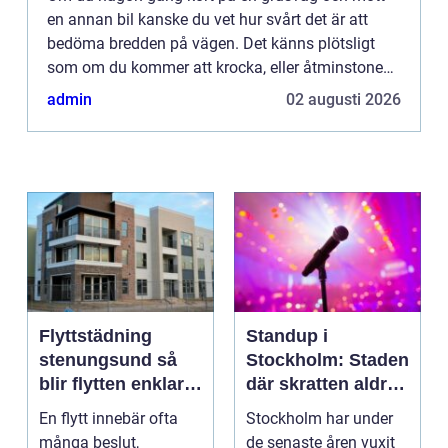
en annan bil kanske du vet hur svårt det är att
bedöma bredden på vägen. Det känns plötsligt
som om du kommer att krocka, eller åtminstone
dra i backspegeln i den andra bilen. Du saktar
admin
02 augusti 2026
snabbt in och kör u...
Flyttstädning
Standup i
stenungsund så
Stockholm: Staden
blir flytten enklare
där skratten aldrig
och mer trygg
tar paus
En flytt innebär ofta
Stockholm har under
många beslut,
de senaste åren vuxit