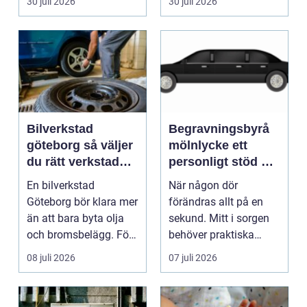
30 juli 2026
30 juli 2026
Bilverkstad
Begravningsbyrå
göteborg så väljer
mölnlycke ett
du rätt verkstad
personligt stöd när
för din bil
någon gått bort
En bilverkstad
När någon dör
Göteborg bör klara mer
förändras allt på en
än att bara byta olja
sekund. Mitt i sorgen
och bromsbelägg. För
behöver praktiska
många bilägare i oc...
frågor få svar: var ska
08 juli 2026
07 juli 2026
b...