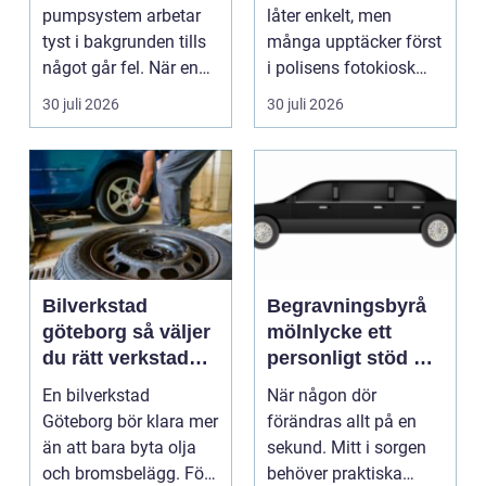
anläggningar året
pumpsystem arbetar
låter enkelt, men
runt
tyst i bakgrunden tills
många upptäcker först
något går fel. När en
i polisens fotokiosk
pump stannar hand...
eller hos fotografen...
30 juli 2026
30 juli 2026
Bilverkstad
Begravningsbyrå
göteborg så väljer
mölnlycke ett
du rätt verkstad
personligt stöd när
för din bil
någon gått bort
En bilverkstad
När någon dör
Göteborg bör klara mer
förändras allt på en
än att bara byta olja
sekund. Mitt i sorgen
och bromsbelägg. För
behöver praktiska