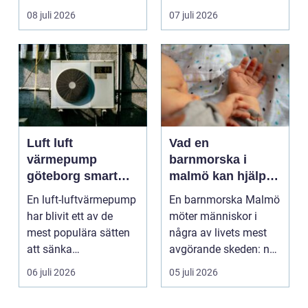
många bilägare i oc...
frågor få svar: var ska
08 juli 2026
07 juli 2026
b...
Luft luft
Vad en
värmepump
barnmorska i
göteborg smart
malmö kan hjälpa
värme för
till med genom
En luft-luftvärmepump
En barnmorska Malmö
kustklimat
livets olika faser
har blivit ett av de
möter människor i
mest populära sätten
några av livets mest
att sänka
avgörande skeden: när
uppvärmningskostnad
en graviditet plane...
06 juli 2026
05 juli 2026
er och ...