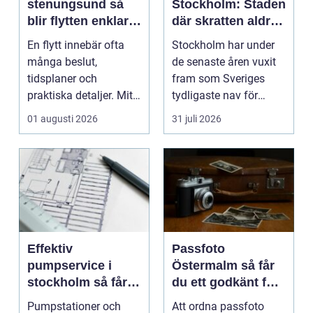
stenungsund så
Stockholm: Staden
blir flytten enklare
där skratten aldrig
och mer trygg
tar paus
En flytt innebär ofta
Stockholm har under
många beslut,
de senaste åren vuxit
tidsplaner och
fram som Sveriges
praktiska detaljer. Mitt
tydligaste nav för
i allt hamnar
livehumor....
01 augusti 2026
31 juli 2026
flyttstädn...
Effektiv
Passfoto
pumpservice i
Östermalm så får
stockholm så får
du ett godkänt foto
du driftsäkra
utan stress
Pumpstationer och
Att ordna passfoto