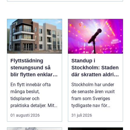
Flyttstädning
Standup i
stenungsund så
Stockholm: Staden
blir flytten enklare
där skratten aldrig
och mer trygg
tar paus
En flytt innebär ofta
Stockholm har under
många beslut,
de senaste åren vuxit
tidsplaner och
fram som Sveriges
praktiska detaljer. Mitt i
tydligaste nav för
allt hamnar flyttstädn...
livehumor....
01 augusti 2026
31 juli 2026