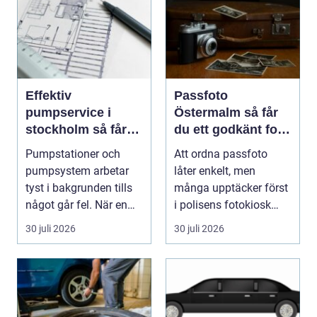
Effektiv
Passfoto
pumpservice i
Östermalm så får
stockholm så får
du ett godkänt foto
du driftsäkra
utan stress
Pumpstationer och
Att ordna passfoto
anläggningar året
pumpsystem arbetar
låter enkelt, men
runt
tyst i bakgrunden tills
många upptäcker först
något går fel. När en
i polisens fotokiosk
pump stannar hand...
eller hos fotografen...
30 juli 2026
30 juli 2026