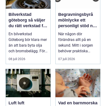
Bilverkstad
Begravningsbyrå
göteborg så väljer
mölnlycke ett
du rätt verkstad för
personligt stöd när
din bil
någon gått bort
En bilverkstad
När någon dör
Göteborg bör klara mer
förändras allt på en
än att bara byta olja
sekund. Mitt i sorgen
och bromsbelägg. För
behöver praktiska
många bilägare i oc...
frågor få svar: var ska
08 juli 2026
07 juli 2026
b...
Luft luft
Vad en barnmorska