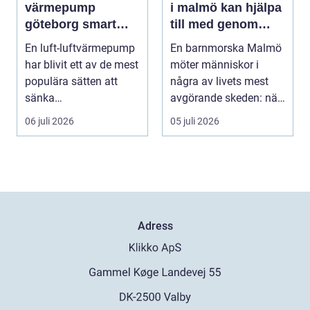
värmepump
i malmö kan hjälpa
göteborg smart
till med genom
värme för
livets olika faser
En luft-luftvärmepump
En barnmorska Malmö
kustklimat
har blivit ett av de mest
möter människor i
populära sätten att
några av livets mest
sänka
avgörande skeden: när
uppvärmningskostnad
en graviditet plane...
06 juli 2026
05 juli 2026
er och ...
Adress