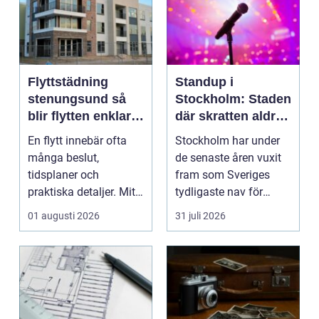
Flyttstädning
Standup i
stenungsund så
Stockholm: Staden
blir flytten enklare
där skratten aldrig
och mer trygg
tar paus
En flytt innebär ofta
Stockholm har under
många beslut,
de senaste åren vuxit
tidsplaner och
fram som Sveriges
praktiska detaljer. Mitt
tydligaste nav för
i allt hamnar
livehumor....
01 augusti 2026
31 juli 2026
flyttstädn...