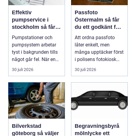
Effektiv
Passfoto
pumpservice i
Östermalm så får
stockholm så får
du ett godkänt foto
du driftsäkra
utan stress
Pumpstationer och
Att ordna passfoto
anläggningar året
pumpsystem arbetar
låter enkelt, men
runt
tyst i bakgrunden tills
många upptäcker först
något går fel. När en
i polisens fotokiosk
pump stannar hand...
eller hos fotografen...
30 juli 2026
30 juli 2026
Bilverkstad
Begravningsbyrå
göteborg så väljer
mölnlycke ett