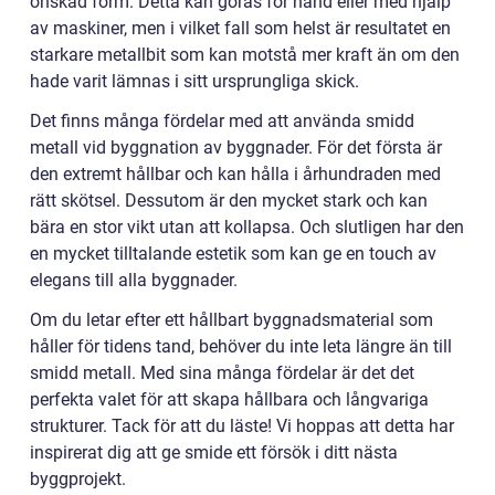
önskad form. Detta kan göras för hand eller med hjälp
av maskiner, men i vilket fall som helst är resultatet en
starkare metallbit som kan motstå mer kraft än om den
hade varit lämnas i sitt ursprungliga skick.
Det finns många fördelar med att använda smidd
metall vid byggnation av byggnader. För det första är
den extremt hållbar och kan hålla i århundraden med
rätt skötsel. Dessutom är den mycket stark och kan
bära en stor vikt utan att kollapsa. Och slutligen har den
en mycket tilltalande estetik som kan ge en touch av
elegans till alla byggnader.
Om du letar efter ett hållbart byggnadsmaterial som
håller för tidens tand, behöver du inte leta längre än till
smidd metall. Med sina många fördelar är det det
perfekta valet för att skapa hållbara och långvariga
strukturer. Tack för att du läste! Vi hoppas att detta har
inspirerat dig att ge smide ett försök i ditt nästa
byggprojekt.