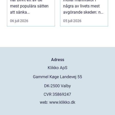
mest populära sätten
några av livets mest
att sänka
avgörande skeden: när
uppvärmningskostnad
en graviditet plane...
06 juli 2026
05 juli 2026
er och ...
Adress
web:
www.klikko.dk