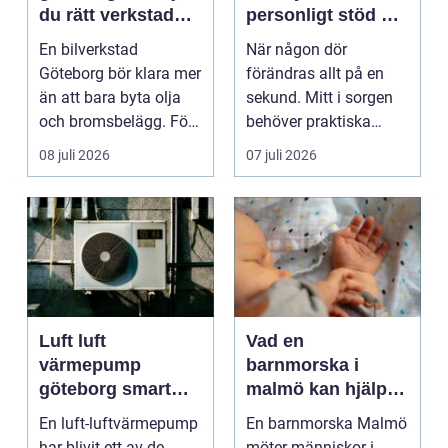
du rätt verkstad
personligt stöd när
för din bil
någon gått bort
En bilverkstad
När någon dör
Göteborg bör klara mer
förändras allt på en
än att bara byta olja
sekund. Mitt i sorgen
och bromsbelägg. För
behöver praktiska
många bilägare i oc...
frågor få svar: var ska
08 juli 2026
07 juli 2026
b...
Luft luft
Vad en
värmepump
barnmorska i
göteborg smart
malmö kan hjälpa
värme för
till med genom
En luft-luftvärmepump
En barnmorska Malmö
kustklimat
livets olika faser
har blivit ett av de
möter människor i