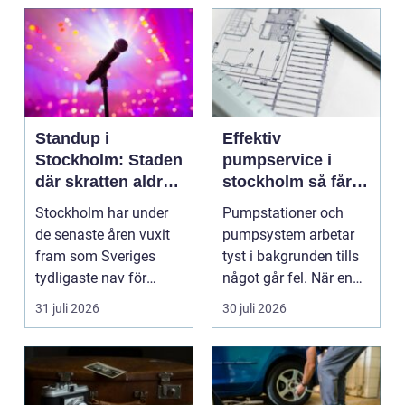
Standup i
Effektiv
Stockholm: Staden
pumpservice i
där skratten aldrig
stockholm så får
tar paus
du driftsäkra
Stockholm har under
Pumpstationer och
anläggningar året
de senaste åren vuxit
pumpsystem arbetar
runt
fram som Sveriges
tyst i bakgrunden tills
tydligaste nav för
något går fel. När en
livehumor....
pump stannar hand...
31 juli 2026
30 juli 2026