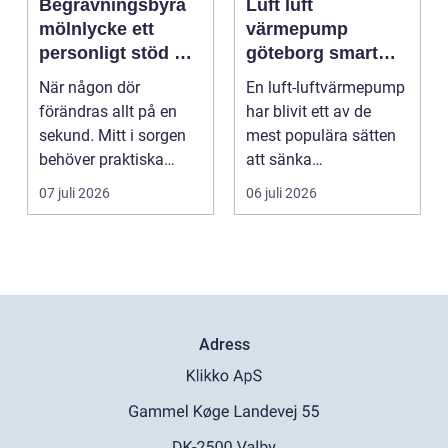
Begravningsbyrå
Luft luft
mölnlycke ett
värmepump
personligt stöd när
göteborg smart
någon gått bort
värme för
När någon dör
En luft-luftvärmepump
kustklimat
förändras allt på en
har blivit ett av de
sekund. Mitt i sorgen
mest populära sätten
behöver praktiska
att sänka
frågor få svar: var ska
uppvärmningskostnad
07 juli 2026
06 juli 2026
b...
er och ...
Adress