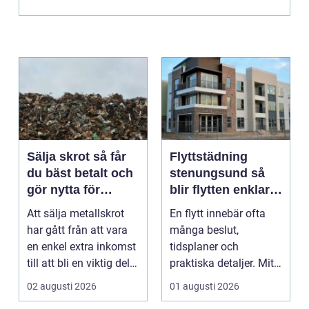
vara i en verkst...
Sälja skrot så får
Flyttstädning
du bäst betalt och
stenungsund så
gör nytta för
blir flytten enklare
miljön
och mer trygg
Att sälja metallskrot
En flytt innebär ofta
har gått från att vara
många beslut,
en enkel extra inkomst
tidsplaner och
till att bli en viktig del
praktiska detaljer. Mitt
av om...
i allt hamnar
02 augusti 2026
01 augusti 2026
flyttstädn...