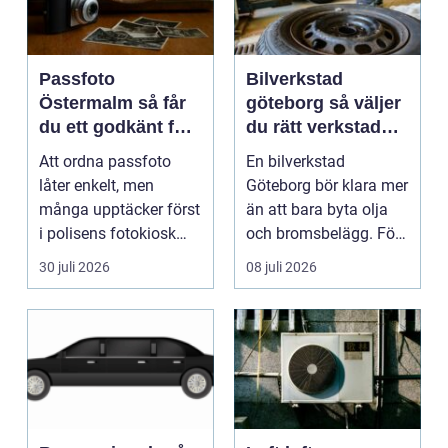
Passfoto
Bilverkstad
Östermalm så får
göteborg så väljer
du ett godkänt foto
du rätt verkstad
utan stress
för din bil
Att ordna passfoto
En bilverkstad
låter enkelt, men
Göteborg bör klara mer
många upptäcker först
än att bara byta olja
i polisens fotokiosk
och bromsbelägg. För
eller hos fotografen...
många bilägare i oc...
30 juli 2026
08 juli 2026