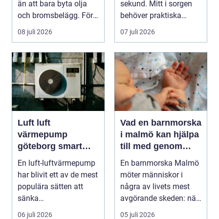
än att bara byta olja
sekund. Mitt i sorgen
och bromsbelägg. För
behöver praktiska
många bilägare i oc...
frågor få svar: var ska
08 juli 2026
07 juli 2026
b...
Luft luft
Vad en barnmorska
värmepump
i malmö kan hjälpa
göteborg smart
till med genom
värme för
livets olika faser
En luft-luftvärmepump
En barnmorska Malmö
kustklimat
har blivit ett av de mest
möter människor i
populära sätten att
några av livets mest
sänka
avgörande skeden: när
uppvärmningskostnad
en graviditet plane...
06 juli 2026
05 juli 2026