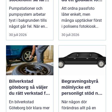
du driftsäkra
utan stress
Pumpstationer och
Att ordna passfoto
anläggningar året
pumpsystem arbetar
låter enkelt, men
runt
tyst i bakgrunden tills
många upptäcker först
något går fel. När en
i polisens fotokiosk
pump stannar hand...
eller hos fotografen...
30 juli 2026
30 juli 2026
Bilverkstad
Begravningsbyrå
göteborg så väljer
mölnlycke ett
du rätt verkstad för
personligt stöd när
din bil
någon gått bort
En bilverkstad
När någon dör
Göteborg bör klara mer
förändras allt på en