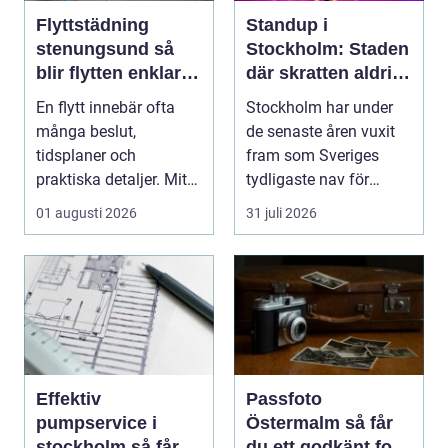
Flyttstädning
Standup i
stenungsund så
Stockholm: Staden
blir flytten enklare
där skratten aldrig
och mer trygg
tar paus
En flytt innebär ofta
Stockholm har under
många beslut,
de senaste åren vuxit
tidsplaner och
fram som Sveriges
praktiska detaljer. Mitt i
tydligaste nav för
allt hamnar flyttstädn...
livehumor....
01 augusti 2026
31 juli 2026
Effektiv
Passfoto
pumpservice i
Östermalm så får
stockholm så får
du ett godkänt foto