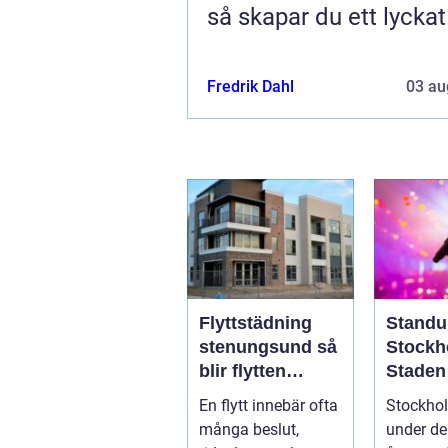
så skapar du ett lycka
Fredrik Dahl
03 au
Flyttstädning
Standu
stenungsund så
Stockh
blir flytten
Staden
enklare och mer
skratte
En flytt innebär ofta
Stockho
trygg
tar pau
många beslut,
under de