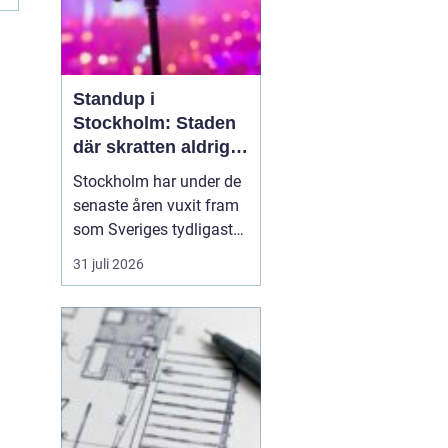
Standup i
Stockholm: Staden
där skratten aldrig
tar paus
Stockholm har under de
senaste åren vuxit fram
som Sveriges tydligaste
nav för livehumor.
31 juli 2026
Många förknippar
staden med konserter,
teater och museum, men
den som tittar närmare
upptäcker snabbt en
standup-scen som
bubbla...