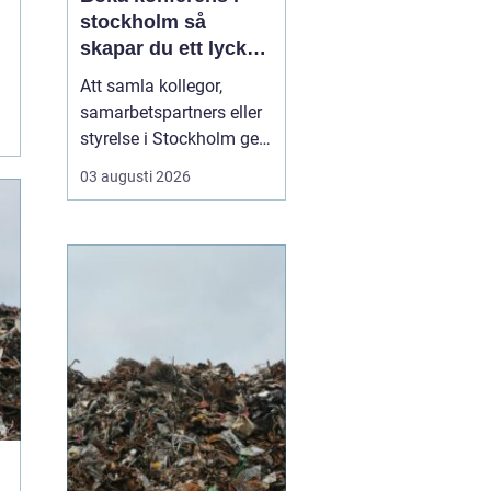
stockholm så
skapar du ett lyckat
möte
Att samla kollegor,
samarbetspartners eller
styrelse i Stockholm ger
goda möjligheter till
03 augusti 2026
effektiva möten, men
också till inspiration och
gemenskap. Utbudet av
lokaler är stort och kan
kännas överväldigande.
Med några tydliga
riktlinjer går det ändå...