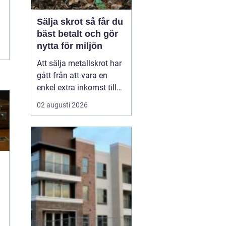
Sälja skrot så får du
bäst betalt och gör
nytta för miljön
Att sälja metallskrot har
gått från att vara en
enkel extra inkomst till
att bli en viktig del av
02 augusti 2026
omställningen till ett mer
hållbart samhälle.
Privatpersoner, lantbruk,
byggföretag och
industrin sitter ofta på
stora mängder oanvänt
material. Genom <...