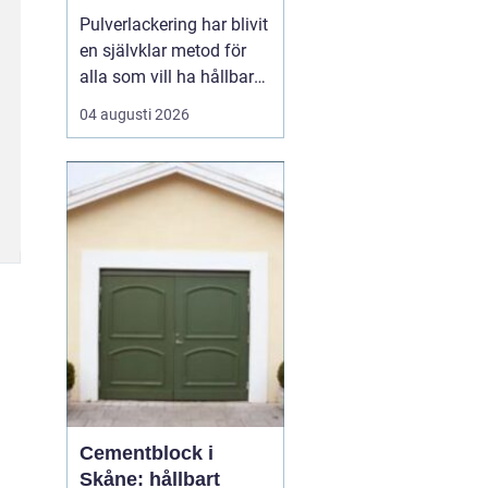
och industri
Pulverlackering har blivit
en självklar metod för
alla som vill ha hållbara,
snygga och
04 augusti 2026
rostskyddade metallytor.
I Stockholm används
tekniken i allt från
bostadsrättsföreningars
portar till industrins
komponenter och
privatpersoners cyklar.
Metoden g...
Cementblock i
Skåne: hållbart