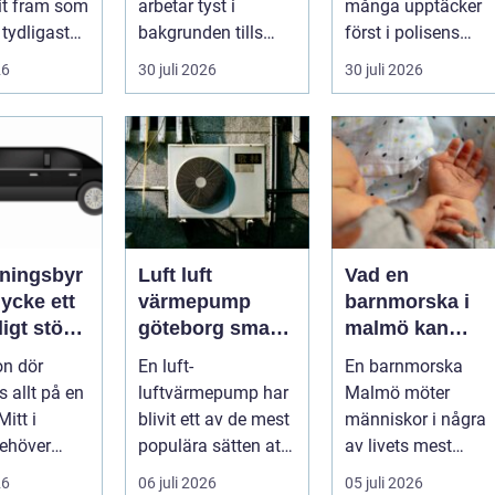
it fram som
arbetar tyst i
många upptäcker
 tydligaste
bakgrunden tills
först i polisens
ivehumor....
något går fel. När
fotokiosk eller hos
26
30 juli 2026
30 juli 2026
en pump stannar
fotografen...
hand...
ningsbyr
Luft luft
Vad en
cke ett
värmepump
barnmorska i
igt stöd
göteborg smart
malmö kan
gon gått
värme för
hjälpa till med
on dör
En luft-
En barnmorska
kustklimat
genom livets
s allt på en
luftvärmepump har
Malmö möter
olika faser
itt i
blivit ett av de mest
människor i några
ehöver
populära sätten att
av livets mest
a frågor få
sänka
avgörande skeden:
26
06 juli 2026
05 juli 2026