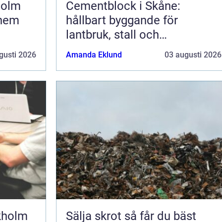
holm
Cementblock i Skåne:
 hem
hållbart byggande för
lantbruk, stall och
grundläggning
gusti 2026
Amanda Eklund
03 augusti 2026
kholm
Sälja skrot så får du bäst