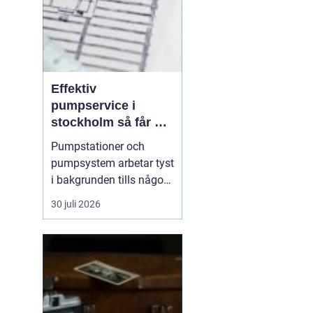
Effektiv
pumpservice i
stockholm så får du
driftsäkra
Pumpstationer och
anläggningar året
pumpsystem arbetar tyst
runt
i bakgrunden tills något
går fel. När en pump
30 juli 2026
stannar handlar det ofta
om minuter innan
störningar, vattenskador
eller produktionsbortfall
uppstår. I en växande
storstad ställs höga krav