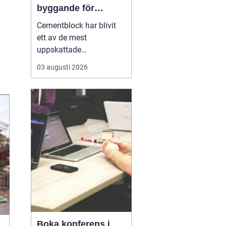
byggande för
lantbruk, stall och
Cementblock har blivit
grundläggning
ett av de mest
uppskattade
byggmaterialen för både
03 augusti 2026
privatpersoner och
företag i Skåne. Många
väljer cement- och
betongblock när de vill
bygga hållbart,
kostnadseffektivt och
med l&ari...
Boka konferens i