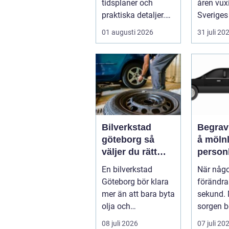
tidsplaner och
åren vux
praktiska detaljer.
Sveriges
Mitt i allt hamnar
nav för l
01 augusti 2026
31 juli 20
flyttstädn...
Bilverkstad
Begrav
göteborg så
å mölnly
väljer du rätt
personl
verkstad för din
när nå
En bilverkstad
När någ
bil
bort
Göteborg bör klara
förändra
mer än att bara byta
sekund. M
olja och
sorgen b
bromsbelägg. För
praktisk
08 juli 2026
07 juli 20