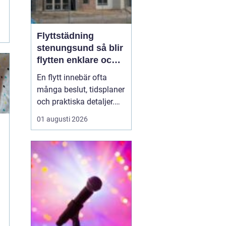
Flyttstädning
stenungsund så blir
flytten enklare och
mer trygg
En flytt innebär ofta
många beslut, tidsplaner
och praktiska detaljer.
Mitt i allt hamnar
01 augusti 2026
flyttstädningen som ett
krav från både
hyresvärdar, mäklare och
nya ägare. För många
blir städningen
slutspurten som tar mer
energi än planerat.
Genom att först...