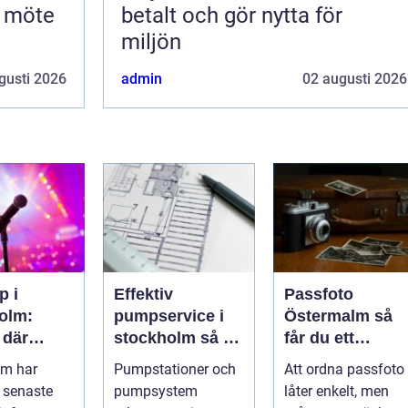
t möte
betalt och gör nytta för
miljön
gusti 2026
admin
02 augusti 2026
p i
Effektiv
Passfoto
olm:
pumpservice i
Östermalm så
 där
stockholm så får
får du ett
n aldrig
du driftsäkra
godkänt foto
lm har
Pumpstationer och
Att ordna passfoto
s
anläggningar
utan stress
 senaste
pumpsystem
låter enkelt, men
året runt