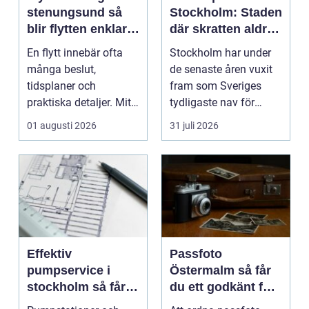
stenungsund så
Stockholm: Staden
blir flytten enklare
där skratten aldrig
och mer trygg
tar paus
En flytt innebär ofta
Stockholm har under
många beslut,
de senaste åren vuxit
tidsplaner och
fram som Sveriges
praktiska detaljer. Mitt
tydligaste nav för
i allt hamnar
livehumor....
01 augusti 2026
31 juli 2026
flyttstädn...
Effektiv
Passfoto
pumpservice i
Östermalm så får
stockholm så får
du ett godkänt foto
du driftsäkra
utan stress