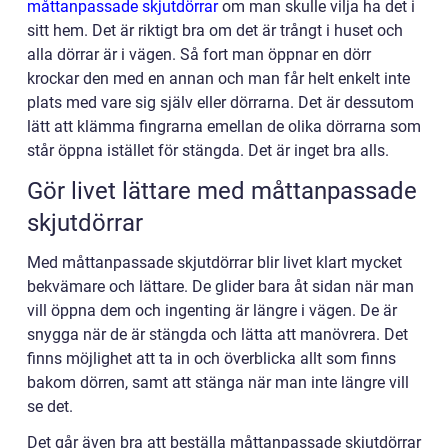
måttanpassade skjutdörrar
om man skulle vilja ha det i
sitt hem. Det är riktigt bra om det är trångt i huset och
alla dörrar är i vägen. Så fort man öppnar en dörr
krockar den med en annan och man får helt enkelt inte
plats med vare sig själv eller dörrarna. Det är dessutom
lätt att klämma fingrarna emellan de olika dörrarna som
står öppna istället för stängda. Det är inget bra alls.
Gör livet lättare med måttanpassade
skjutdörrar
Med måttanpassade skjutdörrar blir livet klart mycket
bekvämare och lättare. De glider bara åt sidan när man
vill öppna dem och ingenting är längre i vägen. De är
snygga när de är stängda och lätta att manövrera. Det
finns möjlighet att ta in och överblicka allt som finns
bakom dörren, samt att stänga när man inte längre vill
se det.
Det går även bra att beställa måttanpassade skjutdörrar