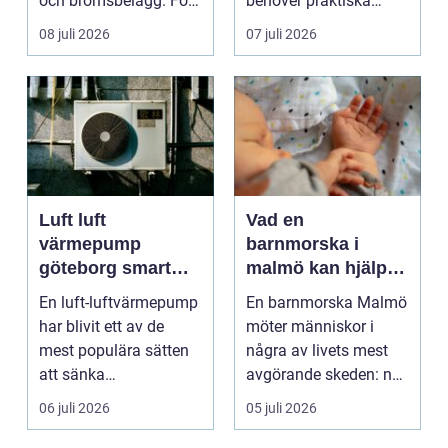
och bromsbelägg. För
behöver praktiska
många bilägare i oc...
frågor få svar: var ska
08 juli 2026
07 juli 2026
b...
Luft luft
Vad en
värmepump
barnmorska i
göteborg smart
malmö kan hjälpa
värme för
till med genom
En luft-luftvärmepump
En barnmorska Malmö
kustklimat
livets olika faser
har blivit ett av de
möter människor i
mest populära sätten
några av livets mest
att sänka
avgörande skeden: när
uppvärmningskostnad
en graviditet plane...
06 juli 2026
05 juli 2026
er och ...