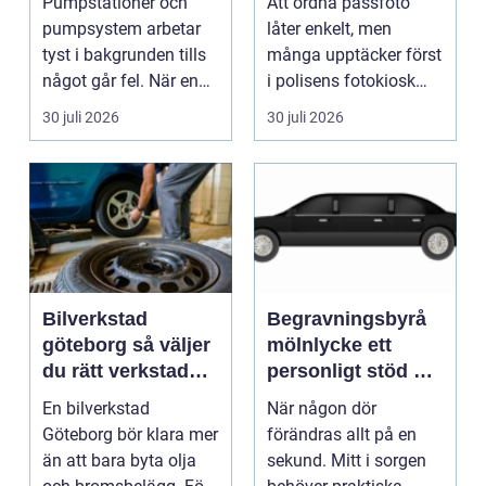
Pumpstationer och
Att ordna passfoto
anläggningar året
pumpsystem arbetar
låter enkelt, men
runt
tyst i bakgrunden tills
många upptäcker först
något går fel. När en
i polisens fotokiosk
pump stannar hand...
eller hos fotografen...
30 juli 2026
30 juli 2026
Bilverkstad
Begravningsbyrå
göteborg så väljer
mölnlycke ett
du rätt verkstad
personligt stöd när
för din bil
någon gått bort
En bilverkstad
När någon dör
Göteborg bör klara mer
förändras allt på en
än att bara byta olja
sekund. Mitt i sorgen