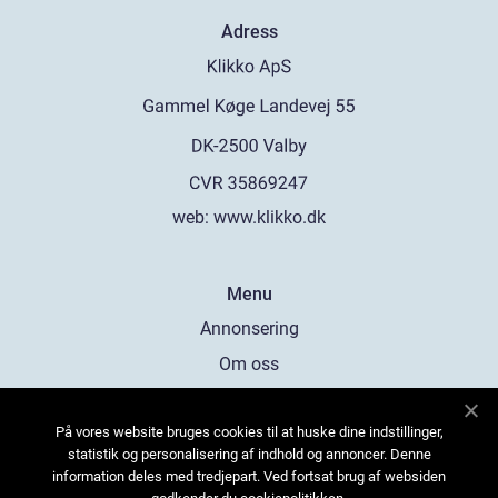
Adress
web:
www.klikko.dk
Menu
Annonsering
Om oss
Cookies
På vores website bruges cookies til at huske dine indstillinger,
Kontakta oss
statistik og personalisering af indhold og annoncer. Denne
Sitemap
information deles med tredjepart. Ved fortsat brug af websiden