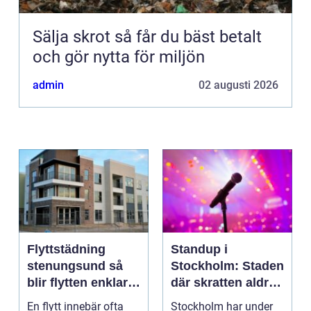
Sälja skrot så får du bäst betalt
och gör nytta för miljön
admin
02 augusti 2026
Flyttstädning
Standup i
stenungsund så
Stockholm: Staden
blir flytten enklare
där skratten aldrig
och mer trygg
tar paus
En flytt innebär ofta
Stockholm har under