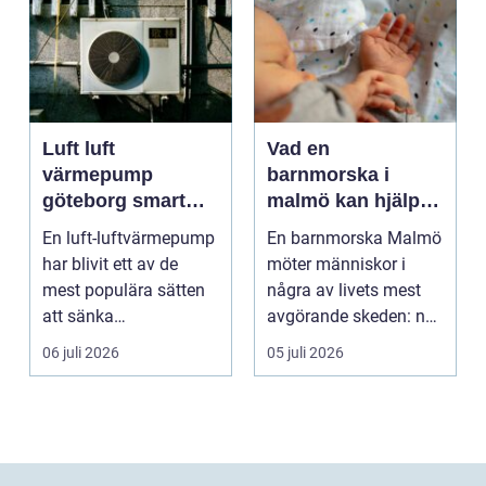
Luft luft
Vad en
värmepump
barnmorska i
göteborg smart
malmö kan hjälpa
värme för
till med genom
En luft-luftvärmepump
En barnmorska Malmö
kustklimat
livets olika faser
har blivit ett av de
möter människor i
mest populära sätten
några av livets mest
att sänka
avgörande skeden: när
uppvärmningskostnad
en graviditet plane...
06 juli 2026
05 juli 2026
er och ...