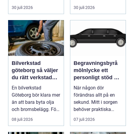
pump stannar hand...
eller hos fotografen...
30 juli 2026
30 juli 2026
Bilverkstad
Begravningsbyrå
göteborg så väljer
mölnlycke ett
du rätt verkstad
personligt stöd när
för din bil
någon gått bort
En bilverkstad
När någon dör
Göteborg bör klara mer
förändras allt på en
än att bara byta olja
sekund. Mitt i sorgen
och bromsbelägg. För
behöver praktiska
många bilägare i oc...
frågor få svar: var ska
08 juli 2026
07 juli 2026
b...