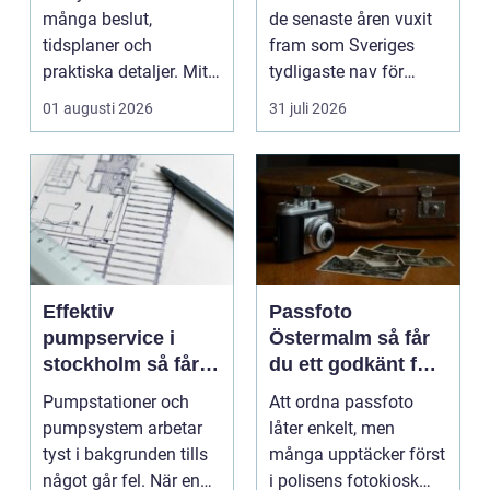
många beslut,
de senaste åren vuxit
tidsplaner och
fram som Sveriges
praktiska detaljer. Mitt
tydligaste nav för
i allt hamnar
livehumor....
01 augusti 2026
31 juli 2026
flyttstädn...
Effektiv
Passfoto
pumpservice i
Östermalm så får
stockholm så får
du ett godkänt foto
du driftsäkra
utan stress
Pumpstationer och
Att ordna passfoto
anläggningar året
pumpsystem arbetar
låter enkelt, men
runt
tyst i bakgrunden tills
många upptäcker först
något går fel. När en
i polisens fotokiosk