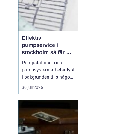
Effektiv
pumpservice i
stockholm så får du
driftsäkra
Pumpstationer och
anläggningar året
pumpsystem arbetar tyst
runt
i bakgrunden tills något
går fel. När en pump
30 juli 2026
stannar handlar det ofta
om minuter innan
störningar, vattenskador
eller produktionsbortfall
uppstår. I en växande
storstad ställs höga krav