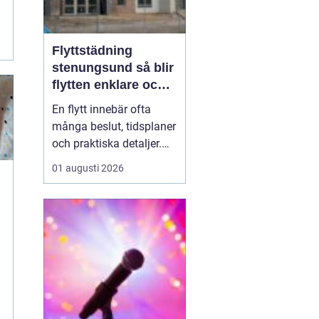
Flyttstädning
stenungsund så blir
flytten enklare och
mer trygg
En flytt innebär ofta
många beslut, tidsplaner
och praktiska detaljer.
Mitt i allt hamnar
01 augusti 2026
flyttstädningen som ett
krav från både
hyresvärdar, mäklare och
nya ägare. För många
blir städningen
slutspurten som tar mer
energi än planerat.
Genom att först...