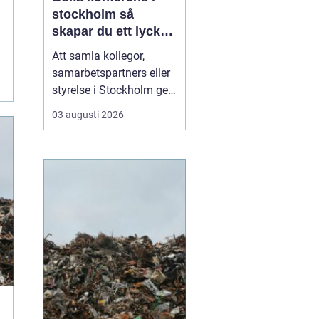
stockholm så
skapar du ett lyckat
möte
Att samla kollegor,
samarbetspartners eller
styrelse i Stockholm ger
goda möjligheter till
03 augusti 2026
effektiva möten, men
också till inspiration och
gemenskap. Utbudet av
lokaler är stort och kan
kännas överväldigande.
Med några tydliga
riktlinjer går det ändå...