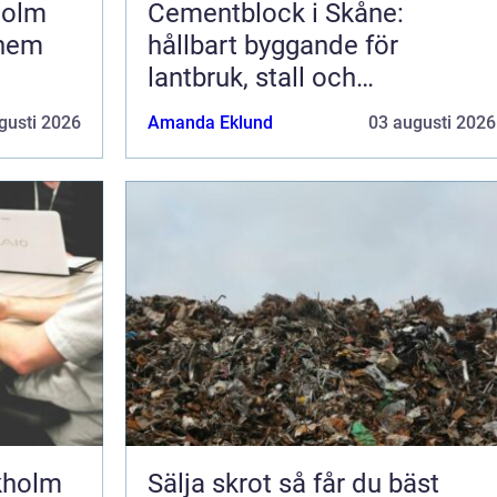
holm
Cementblock i Skåne:
 hem
hållbart byggande för
lantbruk, stall och
grundläggning
gusti 2026
Amanda Eklund
03 augusti 2026
kholm
Sälja skrot så får du bäst