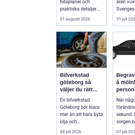
tidsplaner och
åren vux
praktiska detaljer.
Sveriges
Mitt i allt hamnar
nav för l
01 augusti 2026
31 juli 20
flyttstädn...
Bilverkstad
Begrav
göteborg så
å mölnly
väljer du rätt
personl
verkstad för din
när nå
En bilverkstad
När någ
bil
bort
Göteborg bör klara
förändra
mer än att bara byta
sekund. M
olja och
sorgen b
bromsbelägg. För
praktisk
08 juli 2026
07 juli 20