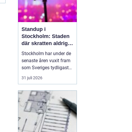
Standup i
Stockholm: Staden
där skratten aldrig
tar paus
Stockholm har under de
senaste åren vuxit fram
som Sveriges tydligaste
nav för livehumor.
31 juli 2026
Många förknippar
staden med konserter,
teater och museum, men
den som tittar närmare
upptäcker snabbt en
standup-scen som
bubbla...