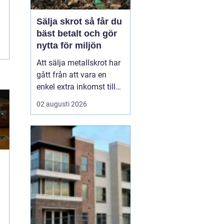
Sälja skrot så får du
bäst betalt och gör
nytta för miljön
Att sälja metallskrot har
gått från att vara en
enkel extra inkomst till
att bli en viktig del av
02 augusti 2026
omställningen till ett mer
hållbart samhälle.
Privatpersoner, lantbruk,
byggföretag och
industrin sitter ofta på
stora mängder oanvänt
material. Genom <...