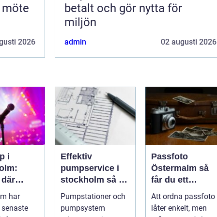
t möte
betalt och gör nytta för
miljön
gusti 2026
admin
02 augusti 2026
p i
Effektiv
Passfoto
olm:
pumpservice i
Östermalm så
 där
stockholm så får
får du ett
n aldrig
du driftsäkra
godkänt foto
lm har
Pumpstationer och
Att ordna passfoto
s
anläggningar
utan stress
 senaste
pumpsystem
låter enkelt, men
året runt