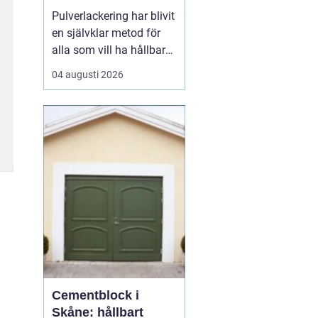
och industri
Pulverlackering har blivit
en självklar metod för
alla som vill ha hållbara,
snygga och
04 augusti 2026
rostskyddade metallytor.
I Stockholm används
tekniken i allt från
bostadsrättsföreningars
portar till industrins
komponenter och
privatpersoners cyklar.
Metoden g...
Cementblock i
Skåne: hållbart