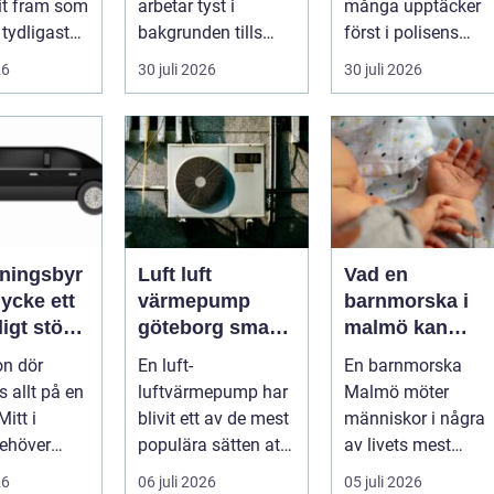
it fram som
arbetar tyst i
många upptäcker
 tydligaste
bakgrunden tills
först i polisens
ivehumor....
något går fel. När
fotokiosk eller hos
26
30 juli 2026
30 juli 2026
en pump stannar
fotografen...
hand...
ningsbyr
Luft luft
Vad en
cke ett
värmepump
barnmorska i
igt stöd
göteborg smart
malmö kan
gon gått
värme för
hjälpa till med
on dör
En luft-
En barnmorska
kustklimat
genom livets
s allt på en
luftvärmepump har
Malmö möter
olika faser
itt i
blivit ett av de mest
människor i några
ehöver
populära sätten att
av livets mest
a frågor få
sänka
avgörande skeden:
26
06 juli 2026
05 juli 2026