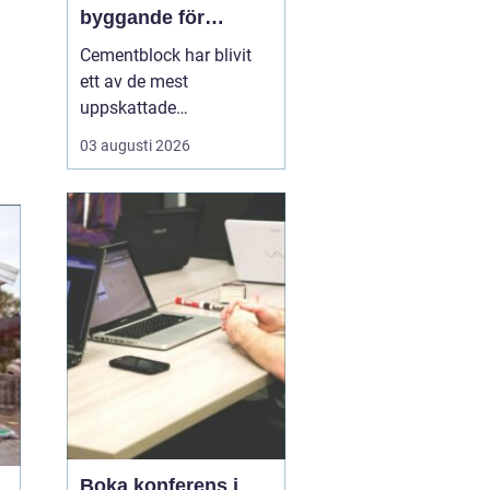
byggande för
lantbruk, stall och
Cementblock har blivit
grundläggning
ett av de mest
uppskattade
byggmaterialen för både
03 augusti 2026
privatpersoner och
företag i Skåne. Många
väljer cement- och
betongblock när de vill
bygga hållbart,
kostnadseffektivt och
med l&ari...
Boka konferens i