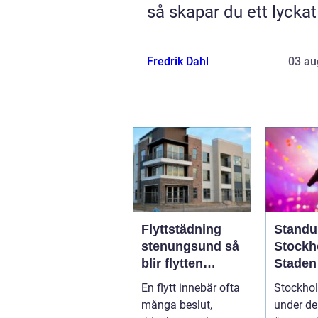
så skapar du ett lycka
Fredrik Dahl
03 au
Flyttstädning
Standu
stenungsund så
Stockh
blir flytten
Staden
enklare och mer
skratte
En flytt innebär ofta
Stockho
trygg
tar pau
många beslut,
under de