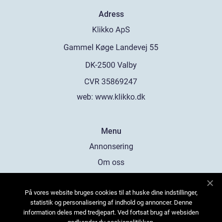
Adress
web:
www.klikko.dk
Menu
Annonsering
Om oss
Cookies
På vores website bruges cookies til at huske dine indstillinger,
Kontakta oss
statistik og personalisering af indhold og annoncer. Denne
Sitemap
information deles med tredjepart. Ved fortsat brug af websiden