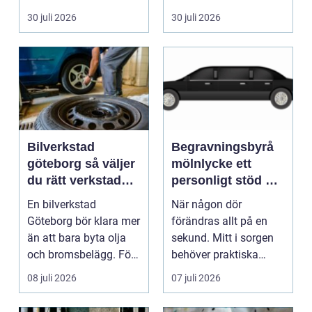
pump stannar hand...
eller hos fotografen...
30 juli 2026
30 juli 2026
Bilverkstad
Begravningsbyrå
göteborg så väljer
mölnlycke ett
du rätt verkstad
personligt stöd när
för din bil
någon gått bort
En bilverkstad
När någon dör
Göteborg bör klara mer
förändras allt på en
än att bara byta olja
sekund. Mitt i sorgen
och bromsbelägg. För
behöver praktiska
många bilägare i oc...
frågor få svar: var ska
08 juli 2026
07 juli 2026
b...