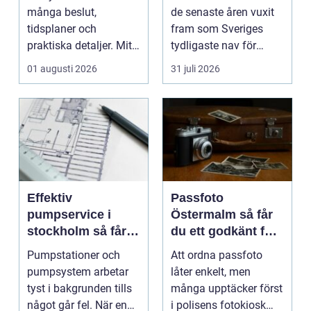
många beslut,
de senaste åren vuxit
tidsplaner och
fram som Sveriges
praktiska detaljer. Mitt
tydligaste nav för
i allt hamnar
livehumor....
01 augusti 2026
31 juli 2026
flyttstädn...
Effektiv
Passfoto
pumpservice i
Östermalm så får
stockholm så får
du ett godkänt foto
du driftsäkra
utan stress
Pumpstationer och
Att ordna passfoto
anläggningar året
pumpsystem arbetar
låter enkelt, men
runt
tyst i bakgrunden tills
många upptäcker först
något går fel. När en
i polisens fotokiosk