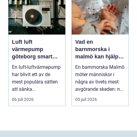
Luft luft
Vad en
värmepump
barnmorska i
göteborg smart
malmö kan hjälpa
värme för
till med genom
En luft-luftvärmepump
En barnmorska Malmö
kustklimat
livets olika faser
har blivit ett av de
möter människor i
mest populära sätten
några av livets mest
att sänka
avgörande skeden: när
uppvärmningskostnad
en graviditet plane...
06 juli 2026
05 juli 2026
er och ...