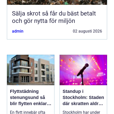
Sälja skrot så får du bäst betalt
och gör nytta för miljön
admin
02 augusti 2026
Flyttstädning
Standup i
stenungsund så
Stockholm: Staden
blir flytten enklare
där skratten aldrig
och mer trygg
tar paus
En flytt innebär ofta
Stockholm har under