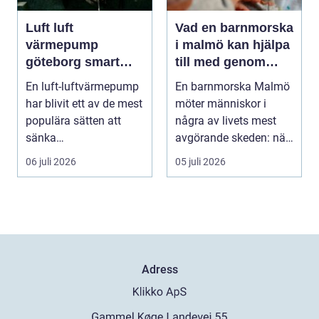
Luft luft
Vad en barnmorska
värmepump
i malmö kan hjälpa
göteborg smart
till med genom
värme för
livets olika faser
En luft-luftvärmepump
En barnmorska Malmö
kustklimat
har blivit ett av de mest
möter människor i
populära sätten att
några av livets mest
sänka
avgörande skeden: när
uppvärmningskostnad
en graviditet plane...
06 juli 2026
05 juli 2026
er och ...
Adress