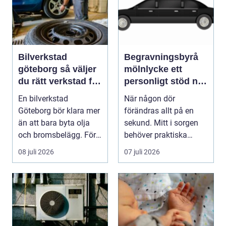
Bilverkstad
Begravningsbyrå
göteborg så väljer
mölnlycke ett
du rätt verkstad för
personligt stöd när
din bil
någon gått bort
En bilverkstad
När någon dör
Göteborg bör klara mer
förändras allt på en
än att bara byta olja
sekund. Mitt i sorgen
och bromsbelägg. För
behöver praktiska
många bilägare i oc...
frågor få svar: var ska
08 juli 2026
07 juli 2026
b...