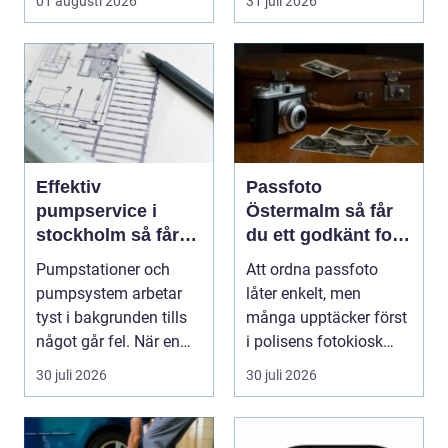
01 augusti 2026
31 juli 2026
Effektiv
Passfoto
pumpservice i
Östermalm så får
stockholm så får
du ett godkänt foto
du driftsäkra
utan stress
Pumpstationer och
Att ordna passfoto
anläggningar året
pumpsystem arbetar
låter enkelt, men
runt
tyst i bakgrunden tills
många upptäcker först
något går fel. När en
i polisens fotokiosk
pump stannar hand...
eller hos fotografen...
30 juli 2026
30 juli 2026