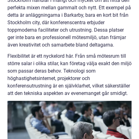
Stockholm handlar i mångt och mycket om att hitta den
perfekta mixen mellan gammalt och nytt. Ett exempel på
detta är anläggningarna i Barkarby, bara en kort bit från
Stockholm city, där konferenscentra erbjuder
toppmoderna faciliteter och utrustning. Dessa platser
ger inte bara en professionell mötesmiljö, utan främjar
även kreativitet och samarbete bland deltagarna.
Flexibilitet är ett nyckelord här. Från små mötesrum till
större salar i olika stilar, kan företag välja exakt den miljö
som passar deras behov. Teknologi som
höghastighetsinternet, projektorer och
konferensutrustning är en självklarhet, vilket säkerställer
att den tekniska aspekten av evenemanget går smidigt.