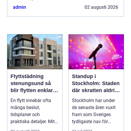
puls erbjuder...
admin
02 augusti 2026
Flyttstädning
Standup i
stenungsund så
Stockholm: Staden
blir flytten enklare
där skratten aldrig
och mer trygg
tar paus
En flytt innebär ofta
Stockholm har under
många beslut,
de senaste åren vuxit
tidsplaner och
fram som Sveriges
praktiska detaljer. Mitt i
tydligaste nav för
allt hamnar flyttstädn...
livehumor....