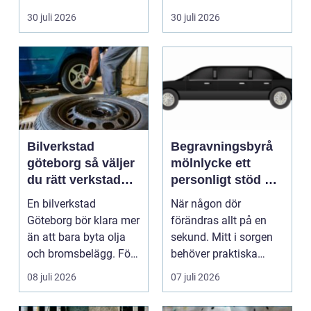
pump stannar hand...
eller hos fotografen...
30 juli 2026
30 juli 2026
Bilverkstad
Begravningsbyrå
göteborg så väljer
mölnlycke ett
du rätt verkstad
personligt stöd när
för din bil
någon gått bort
En bilverkstad
När någon dör
Göteborg bör klara mer
förändras allt på en
än att bara byta olja
sekund. Mitt i sorgen
och bromsbelägg. För
behöver praktiska
många bilägare i oc...
frågor få svar: var ska
08 juli 2026
07 juli 2026
b...