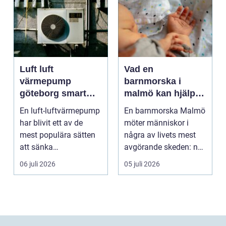
Luft luft
Vad en
värmepump
barnmorska i
göteborg smart
malmö kan hjälpa
värme för
till med genom
En luft-luftvärmepump
En barnmorska Malmö
kustklimat
livets olika faser
har blivit ett av de
möter människor i
mest populära sätten
några av livets mest
att sänka
avgörande skeden: när
uppvärmningskostnad
en graviditet plane...
06 juli 2026
05 juli 2026
er och ...