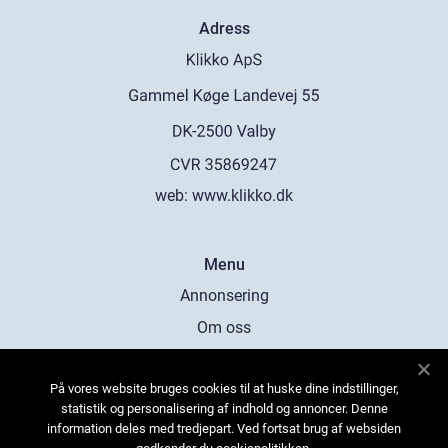
Adress
web:
www.klikko.dk
Menu
Annonsering
Om oss
Cookies
På vores website bruges cookies til at huske dine indstillinger,
Kontakta oss
statistik og personalisering af indhold og annoncer. Denne
Sitemap
information deles med tredjepart. Ved fortsat brug af websiden