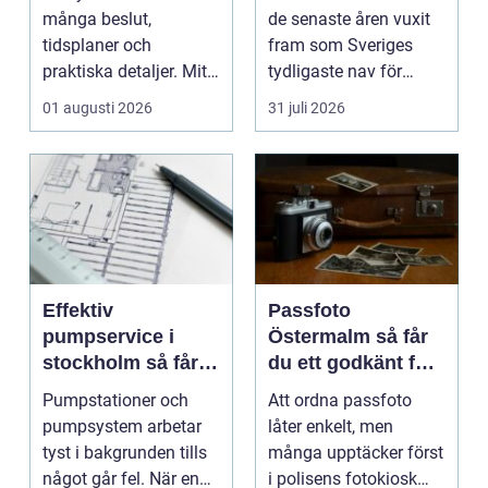
många beslut,
de senaste åren vuxit
tidsplaner och
fram som Sveriges
praktiska detaljer. Mitt
tydligaste nav för
i allt hamnar
livehumor....
01 augusti 2026
31 juli 2026
flyttstädn...
Effektiv
Passfoto
pumpservice i
Östermalm så får
stockholm så får
du ett godkänt foto
du driftsäkra
utan stress
Pumpstationer och
Att ordna passfoto
anläggningar året
pumpsystem arbetar
låter enkelt, men
runt
tyst i bakgrunden tills
många upptäcker först
något går fel. När en
i polisens fotokiosk