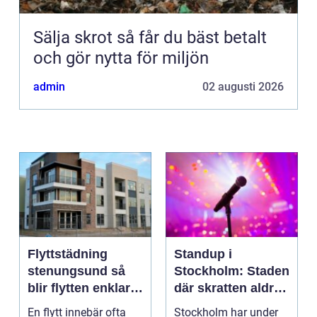
Sälja skrot så får du bäst betalt
och gör nytta för miljön
admin
02 augusti 2026
Flyttstädning
Standup i
stenungsund så
Stockholm: Staden
blir flytten enklare
där skratten aldrig
och mer trygg
tar paus
En flytt innebär ofta
Stockholm har under