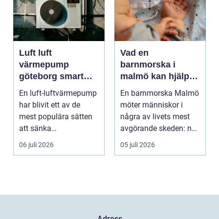
Luft luft
Vad en
värmepump
barnmorska i
göteborg smart
malmö kan hjälpa
värme för
till med genom
En luft-luftvärmepump
En barnmorska Malmö
kustklimat
livets olika faser
har blivit ett av de
möter människor i
mest populära sätten
några av livets mest
att sänka
avgörande skeden: när
uppvärmningskostnad
en graviditet plane...
06 juli 2026
05 juli 2026
er och ...
Adress