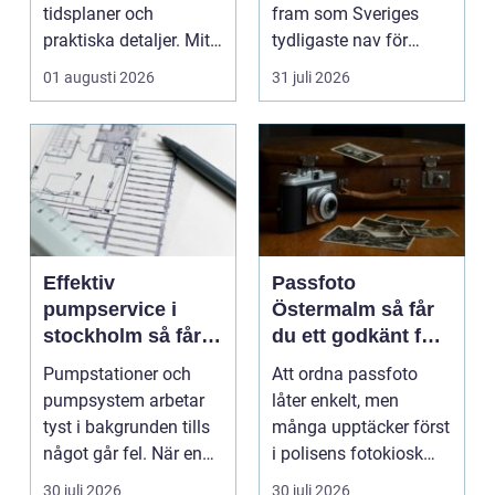
tidsplaner och
fram som Sveriges
praktiska detaljer. Mitt
tydligaste nav för
i allt hamnar
livehumor....
01 augusti 2026
31 juli 2026
flyttstädn...
Effektiv
Passfoto
pumpservice i
Östermalm så får
stockholm så får
du ett godkänt foto
du driftsäkra
utan stress
Pumpstationer och
Att ordna passfoto
anläggningar året
pumpsystem arbetar
låter enkelt, men
runt
tyst i bakgrunden tills
många upptäcker först
något går fel. När en
i polisens fotokiosk
pump stannar hand...
eller hos fotografen...
30 juli 2026
30 juli 2026