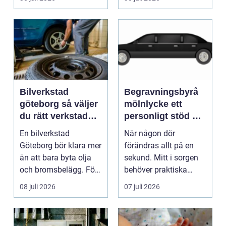
Bilverkstad
Begravningsbyrå
göteborg så väljer
mölnlycke ett
du rätt verkstad
personligt stöd när
för din bil
någon gått bort
En bilverkstad
När någon dör
Göteborg bör klara mer
förändras allt på en
än att bara byta olja
sekund. Mitt i sorgen
och bromsbelägg. För
behöver praktiska
många bilägare i oc...
frågor få svar: var ska
08 juli 2026
07 juli 2026
b...