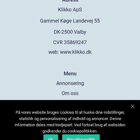
web:
www.klikko.dk
Menu
Annonsering
Om oss
Cookies
På vores website bruges cookies til at huske dine indstillinger,
Kontakta oss
statistik og personalisering af indhold og annoncer. Denne
Sitemap
information deles med tredjepart. Ved fortsat brug af websiden
godkender du cookiepolitikken.
Ok
Privatlivspolitik