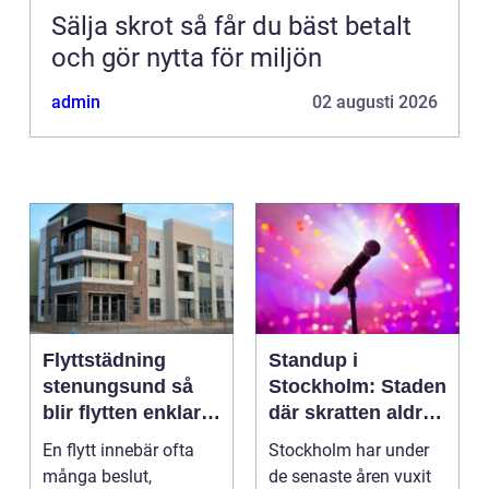
Sälja skrot så får du bäst betalt
och gör nytta för miljön
admin
02 augusti 2026
Flyttstädning
Standup i
stenungsund så
Stockholm: Staden
blir flytten enklare
där skratten aldrig
och mer trygg
tar paus
En flytt innebär ofta
Stockholm har under
många beslut,
de senaste åren vuxit