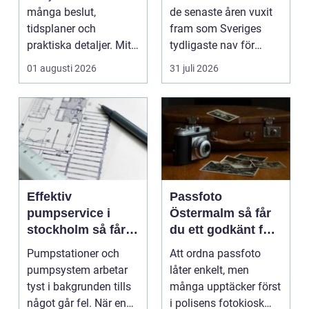
många beslut,
de senaste åren vuxit
tidsplaner och
fram som Sveriges
praktiska detaljer. Mitt
tydligaste nav för
i allt hamnar
livehumor....
01 augusti 2026
31 juli 2026
flyttstädn...
Effektiv
Passfoto
pumpservice i
Östermalm så får
stockholm så får
du ett godkänt foto
du driftsäkra
utan stress
Pumpstationer och
Att ordna passfoto
anläggningar året
pumpsystem arbetar
låter enkelt, men
runt
tyst i bakgrunden tills
många upptäcker först
något går fel. När en
i polisens fotokiosk