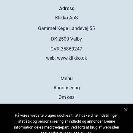
Adress
web:
www.klikko.dk
Menu
Annonsering
Om oss
Cookies
På vores website bruges cookies til at huske dine indstillinger,
Kontakta oss
statistik og personalisering af indhold og annoncer. Denne
Sitemap
information deles med tredjepart. Ved fortsat brug af websiden