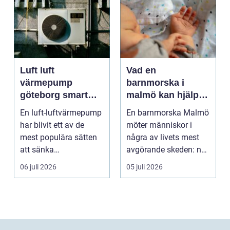
Luft luft
Vad en
värmepump
barnmorska i
göteborg smart
malmö kan hjälpa
värme för
till med genom
En luft-luftvärmepump
En barnmorska Malmö
kustklimat
livets olika faser
har blivit ett av de
möter människor i
mest populära sätten
några av livets mest
att sänka
avgörande skeden: när
uppvärmningskostnad
en graviditet plane...
06 juli 2026
05 juli 2026
er och ...