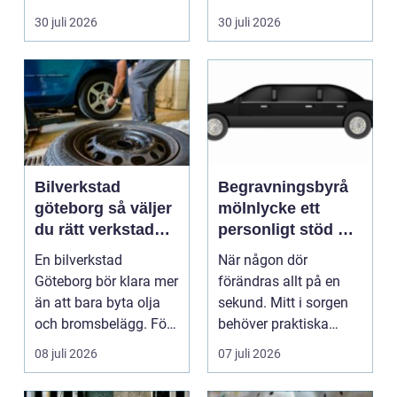
pump stannar hand...
eller hos fotografen...
30 juli 2026
30 juli 2026
Bilverkstad
Begravningsbyrå
göteborg så väljer
mölnlycke ett
du rätt verkstad
personligt stöd när
för din bil
någon gått bort
En bilverkstad
När någon dör
Göteborg bör klara mer
förändras allt på en
än att bara byta olja
sekund. Mitt i sorgen
och bromsbelägg. För
behöver praktiska
många bilägare i oc...
frågor få svar: var ska
08 juli 2026
07 juli 2026
b...