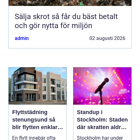
Sälja skrot så får du bäst betalt
och gör nytta för miljön
admin
02 augusti 2026
Flyttstädning
Standup i
stenungsund så
Stockholm: Staden
blir flytten enklare
där skratten aldrig
och mer trygg
tar paus
En flytt innebär ofta
Stockholm har under