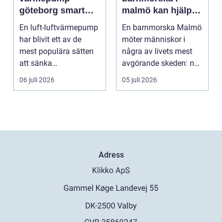
göteborg smart
malmö kan hjälpa
värme för
till med genom
En luft-luftvärmepump
En barnmorska Malmö
kustklimat
livets olika faser
har blivit ett av de
möter människor i
mest populära sätten
några av livets mest
att sänka
avgörande skeden: när
uppvärmningskostnad
en graviditet plane...
06 juli 2026
05 juli 2026
er och ...
Adress