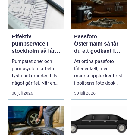
Effektiv
Passfoto
pumpservice i
Östermalm så får
stockholm så får
du ett godkänt foto
du driftsäkra
utan stress
Pumpstationer och
Att ordna passfoto
anläggningar året
pumpsystem arbetar
låter enkelt, men
runt
tyst i bakgrunden tills
många upptäcker först
något går fel. När en
i polisens fotokiosk
pump stannar hand...
eller hos fotografen...
30 juli 2026
30 juli 2026