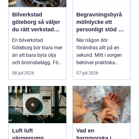
Bilverkstad
Begravningsbyrå
göteborg så väljer
mölnlycke ett
du rätt verkstad
personligt stöd när
för din bil
någon gått bort
En bilverkstad
När någon dör
Göteborg bör klara mer
förändras allt på en
än att bara byta olja
sekund. Mitt i sorgen
och bromsbelägg. För
behöver praktiska
många bilägare i oc...
frågor få svar: var ska
08 juli 2026
07 juli 2026
b...
Luft luft
Vad en
värmepump
barnmorska i