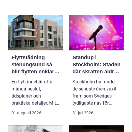
Flyttstädning
Standup i
stenungsund så
Stockholm: Staden
blir flytten enklare
där skratten aldrig
och mer trygg
tar paus
En flytt innebär ofta
Stockholm har under
många beslut,
de senaste åren vuxit
tidsplaner och
fram som Sveriges
praktiska detaljer. Mitt
tydligaste nav för
i allt hamnar
livehumor....
01 augusti 2026
31 juli 2026
flyttstädn...