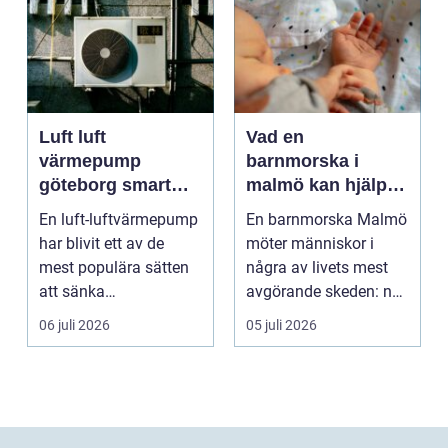
Luft luft
Vad en
värmepump
barnmorska i
göteborg smart
malmö kan hjälpa
värme för
till med genom
En luft-luftvärmepump
En barnmorska Malmö
kustklimat
livets olika faser
har blivit ett av de
möter människor i
mest populära sätten
några av livets mest
att sänka
avgörande skeden: när
uppvärmningskostnad
en graviditet plane...
06 juli 2026
05 juli 2026
er och ...