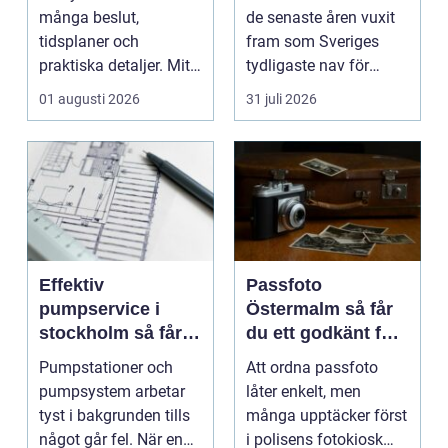
många beslut,
de senaste åren vuxit
tidsplaner och
fram som Sveriges
praktiska detaljer. Mitt
tydligaste nav för
i allt hamnar
livehumor....
01 augusti 2026
31 juli 2026
flyttstädn...
Effektiv
Passfoto
pumpservice i
Östermalm så får
stockholm så får
du ett godkänt foto
du driftsäkra
utan stress
Pumpstationer och
Att ordna passfoto
anläggningar året
pumpsystem arbetar
låter enkelt, men
runt
tyst i bakgrunden tills
många upptäcker först
något går fel. När en
i polisens fotokiosk