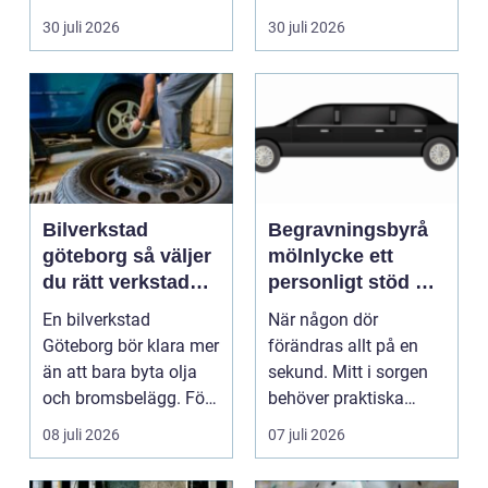
pump stannar hand...
eller hos fotografen...
30 juli 2026
30 juli 2026
Bilverkstad
Begravningsbyrå
göteborg så väljer
mölnlycke ett
du rätt verkstad
personligt stöd när
för din bil
någon gått bort
En bilverkstad
När någon dör
Göteborg bör klara mer
förändras allt på en
än att bara byta olja
sekund. Mitt i sorgen
och bromsbelägg. För
behöver praktiska
många bilägare i oc...
frågor få svar: var ska
08 juli 2026
07 juli 2026
b...