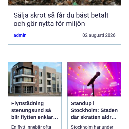
Sälja skrot så får du bäst betalt
och gör nytta för miljön
admin
02 augusti 2026
Flyttstädning
Standup i
stenungsund så
Stockholm: Staden
blir flytten enklare
där skratten aldrig
och mer trygg
tar paus
En flytt innebär ofta
Stockholm har under