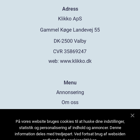
Adress
web:
www.klikko.dk
Menu
Annonsering
Om oss
Cookies
På vores website bruges cookies til at huske dine indstillinger,
Kontakta oss
statistik og personalisering af indhold og annoncer. Denne
Sitemap
information deles med tredjepart. Ved fortsat brug af websiden