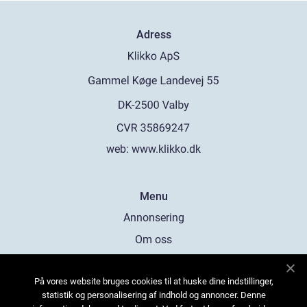
Adress
web:
www.klikko.dk
Menu
Annonsering
Om oss
Cookies
På vores website bruges cookies til at huske dine indstillinger,
Kontakta oss
statistik og personalisering af indhold og annoncer. Denne
Sitemap