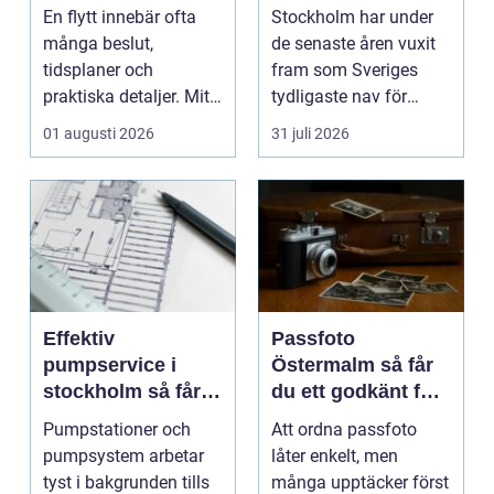
och mer trygg
tar paus
En flytt innebär ofta
Stockholm har under
många beslut,
de senaste åren vuxit
tidsplaner och
fram som Sveriges
praktiska detaljer. Mitt
tydligaste nav för
i allt hamnar
livehumor....
01 augusti 2026
31 juli 2026
flyttstädn...
Effektiv
Passfoto
pumpservice i
Östermalm så får
stockholm så får
du ett godkänt foto
du driftsäkra
utan stress
Pumpstationer och
Att ordna passfoto
anläggningar året
pumpsystem arbetar
låter enkelt, men
runt
tyst i bakgrunden tills
många upptäcker först