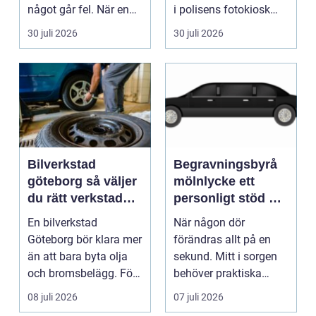
något går fel. När en
i polisens fotokiosk
pump stannar hand...
eller hos fotografen...
30 juli 2026
30 juli 2026
Bilverkstad
Begravningsbyrå
göteborg så väljer
mölnlycke ett
du rätt verkstad
personligt stöd när
för din bil
någon gått bort
En bilverkstad
När någon dör
Göteborg bör klara mer
förändras allt på en
än att bara byta olja
sekund. Mitt i sorgen
och bromsbelägg. För
behöver praktiska
många bilägare i oc...
frågor få svar: var ska
08 juli 2026
07 juli 2026
b...