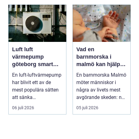
Luft luft
Vad en
värmepump
barnmorska i
göteborg smart
malmö kan hjälpa
värme för
till med genom
En luft-luftvärmepump
En barnmorska Malmö
kustklimat
livets olika faser
har blivit ett av de
möter människor i
mest populära sätten
några av livets mest
att sänka
avgörande skeden: när
uppvärmningskostnad
en graviditet plane...
06 juli 2026
05 juli 2026
er och ...