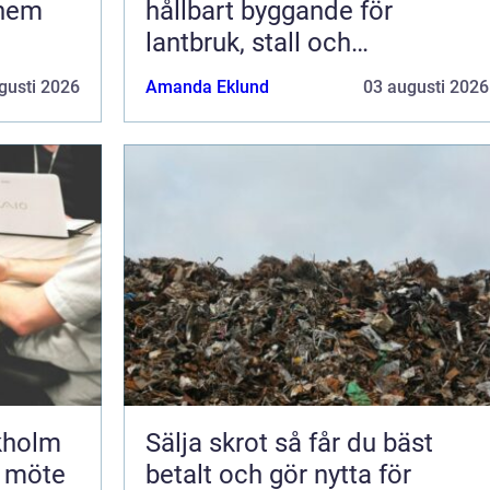
 hem
hållbart byggande för
lantbruk, stall och
grundläggning
gusti 2026
Amanda Eklund
03 augusti 2026
kholm
Sälja skrot så får du bäst
t möte
betalt och gör nytta för