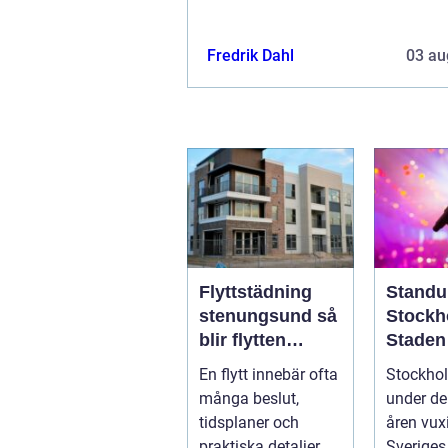
Fredrik Dahl
03 au
Flyttstädning
Standu
stenungsund så
Stockh
blir flytten
Staden
enklare och mer
skratte
En flytt innebär ofta
Stockho
trygg
tar pau
många beslut,
under de
tidsplaner och
åren vux
praktiska detaljer.
Sveriges