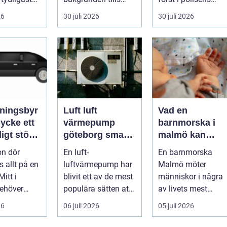
ivehumor....
något går fel. När
fotokiosk eller hos
26
30 juli 2026
30 juli 2026
en pump stannar
fotografen...
hand...
ningsbyr
Luft luft
Vad en
cke ett
värmepump
barnmorska i
igt stöd
göteborg smart
malmö kan
gon gått
värme för
hjälpa till med
on dör
En luft-
En barnmorska
kustklimat
genom livets
s allt på en
luftvärmepump har
Malmö möter
olika faser
itt i
blivit ett av de mest
människor i några
ehöver
populära sätten att
av livets mest
a frågor få
sänka
avgörande skeden:
26
06 juli 2026
05 juli 2026
 ska b...
uppvärmningskostn
när en graviditet
ader och ...
plane...