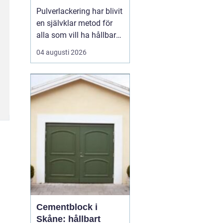
och industri
Pulverlackering har blivit
en självklar metod för
alla som vill ha hållbara,
snygga och
04 augusti 2026
rostskyddade metallytor.
I Stockholm används
tekniken i allt från
bostadsrättsföreningars
portar till industrins
komponenter och
privatpersoners cyklar.
Metoden g...
Cementblock i
Skåne: hållbart