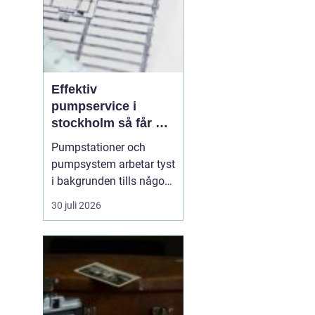
Effektiv
pumpservice i
stockholm så får du
driftsäkra
Pumpstationer och
anläggningar året
pumpsystem arbetar tyst
runt
i bakgrunden tills något
går fel. När en pump
30 juli 2026
stannar handlar det ofta
om minuter innan
störningar, vattenskador
eller produktionsbortfall
uppstår. I en växande
storstad ställs höga krav