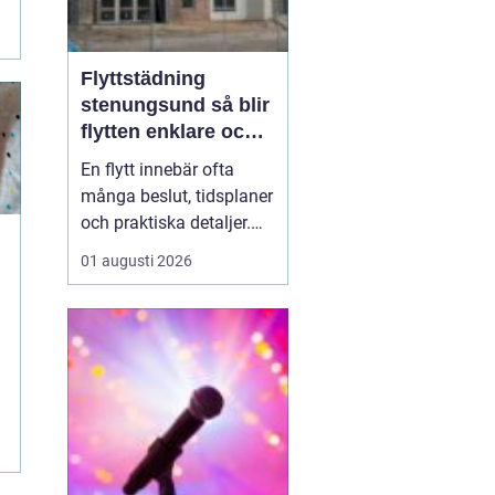
Flyttstädning
stenungsund så blir
flytten enklare och
mer trygg
En flytt innebär ofta
många beslut, tidsplaner
och praktiska detaljer.
Mitt i allt hamnar
01 augusti 2026
flyttstädningen som ett
krav från både
hyresvärdar, mäklare och
nya ägare. För många
blir städningen
slutspurten som tar mer
energi än planerat.
Genom att först...