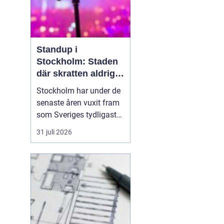
Standup i
Stockholm: Staden
där skratten aldrig
tar paus
Stockholm har under de
senaste åren vuxit fram
som Sveriges tydligaste
nav för livehumor.
31 juli 2026
Många förknippar
staden med konserter,
teater och museum, men
den som tittar närmare
upptäcker snabbt en
standup-scen som
bubbla...