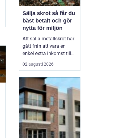
Sälja skrot så får du
bäst betalt och gör
nytta för miljön
Att sälja metallskrot har
gått från att vara en
enkel extra inkomst till
att bli en viktig del av
02 augusti 2026
omställningen till ett mer
hållbart samhälle.
Privatpersoner, lantbruk,
byggföretag och
industrin sitter ofta på
stora mängder oanvänt
material. Genom <...