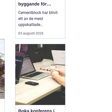
byggande för
lantbruk, stall och
Cementblock har blivit
grundläggning
ett av de mest
uppskattade
byggmaterialen för både
03 augusti 2026
privatpersoner och
företag i Skåne. Många
väljer cement- och
betongblock när de vill
bygga hållbart,
kostnadseffektivt och
med l&ari...
Boka konferens i