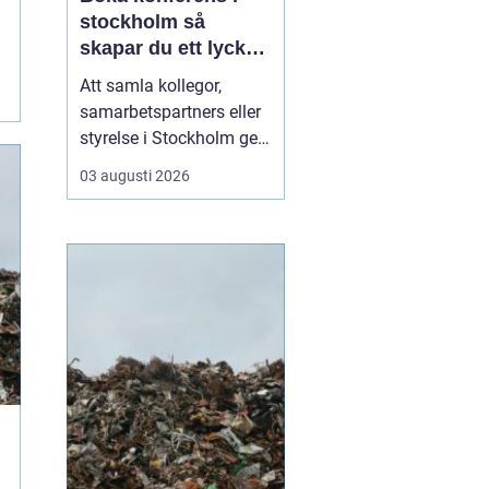
stockholm så
skapar du ett lyckat
möte
Att samla kollegor,
samarbetspartners eller
styrelse i Stockholm ger
goda möjligheter till
03 augusti 2026
effektiva möten, men
också till inspiration och
gemenskap. Utbudet av
lokaler är stort och kan
kännas överväldigande.
Med några tydliga
riktlinjer går det ändå...