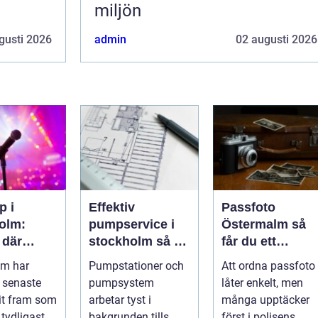
miljön
gusti 2026
admin
02 augusti 2026
p i
Effektiv
Passfoto
olm:
pumpservice i
Östermalm så
 där
stockholm så får
får du ett
n aldrig
du driftsäkra
godkänt foto
lm har
Pumpstationer och
Att ordna passfoto
s
anläggningar
utan stress
 senaste
pumpsystem
låter enkelt, men
året runt
it fram som
arbetar tyst i
många upptäcker
 tydligaste
bakgrunden tills
först i polisens