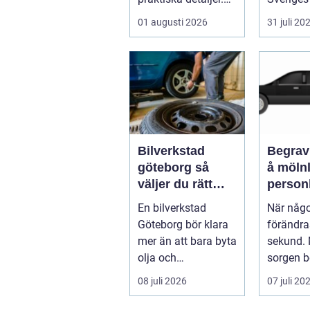
Mitt i allt hamnar
nav för l
01 augusti 2026
31 juli 20
flyttstädn...
Bilverkstad
Begrav
göteborg så
å mölnly
väljer du rätt
personl
verkstad för din
när nå
En bilverkstad
När någ
bil
bort
Göteborg bör klara
förändra
mer än att bara byta
sekund. M
olja och
sorgen b
bromsbelägg. För
praktisk
08 juli 2026
07 juli 20
många bilägare i
svar: var
oc...