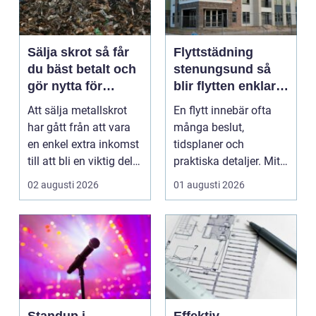
Sälja skrot så får
Flyttstädning
du bäst betalt och
stenungsund så
gör nytta för
blir flytten enklare
miljön
och mer trygg
Att sälja metallskrot
En flytt innebär ofta
har gått från att vara
många beslut,
en enkel extra inkomst
tidsplaner och
till att bli en viktig del
praktiska detaljer. Mitt
av om...
i allt hamnar
02 augusti 2026
01 augusti 2026
flyttstädn...
Standup i
Effektiv