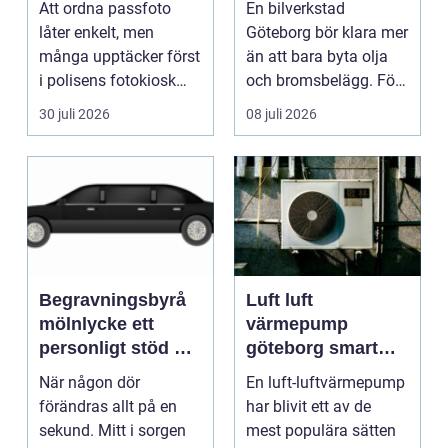
Att ordna passfoto
En bilverkstad
låter enkelt, men
Göteborg bör klara mer
många upptäcker först
än att bara byta olja
i polisens fotokiosk
och bromsbelägg. För
eller hos fotografen...
många bilägare i oc...
30 juli 2026
08 juli 2026
Begravningsbyrå
Luft luft
mölnlycke ett
värmepump
personligt stöd när
göteborg smart
någon gått bort
värme för
När någon dör
En luft-luftvärmepump
kustklimat
förändras allt på en
har blivit ett av de
sekund. Mitt i sorgen
mest populära sätten