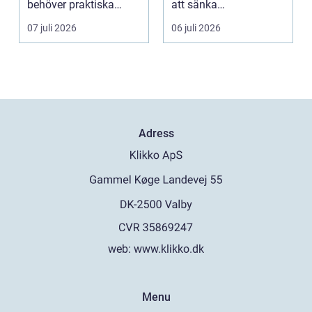
behöver praktiska
att sänka
frågor få svar: var ska
uppvärmningskostnad
07 juli 2026
06 juli 2026
b...
er och ...
Adress
web:
www.klikko.dk
Menu