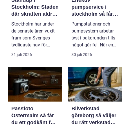
Stockholm: Staden
pumpservice i
där skratten aldrig
stockholm så får
tar paus
du driftsäkra
Stockholm har under
Pumpstationer och
anläggningar året
de senaste åren vuxit
pumpsystem arbetar
runt
fram som Sveriges
tyst i bakgrunden tills
tydligaste nav för
något går fel. När en
livehumor....
pump stannar hand...
31 juli 2026
30 juli 2026
Passfoto
Bilverkstad
Östermalm så får
göteborg så väljer
du ett godkänt foto
du rätt verkstad
utan stress
för din bil