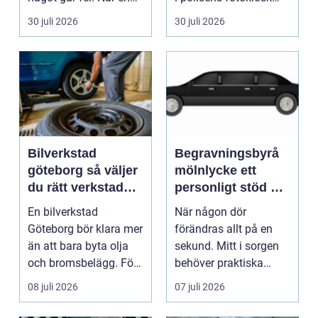
pump stannar hand...
eller hos fotografen...
30 juli 2026
30 juli 2026
Bilverkstad
Begravningsbyrå
göteborg så väljer
mölnlycke ett
du rätt verkstad
personligt stöd när
för din bil
någon gått bort
En bilverkstad
När någon dör
Göteborg bör klara mer
förändras allt på en
än att bara byta olja
sekund. Mitt i sorgen
och bromsbelägg. För
behöver praktiska
många bilägare i oc...
frågor få svar: var ska
08 juli 2026
07 juli 2026
b...