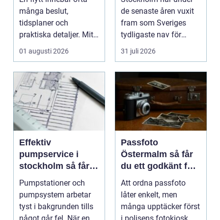
många beslut,
de senaste åren vuxit
tidsplaner och
fram som Sveriges
praktiska detaljer. Mitt
tydligaste nav för
i allt hamnar
livehumor....
01 augusti 2026
31 juli 2026
flyttstädn...
Effektiv
Passfoto
pumpservice i
Östermalm så får
stockholm så får
du ett godkänt foto
du driftsäkra
utan stress
Pumpstationer och
Att ordna passfoto
anläggningar året
pumpsystem arbetar
låter enkelt, men
runt
tyst i bakgrunden tills
många upptäcker först
något går fel. När en
i polisens fotokiosk