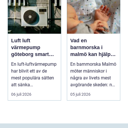
Luft luft
Vad en
värmepump
barnmorska i
göteborg smart
malmö kan hjälpa
värme för
till med genom
En luft-luftvärmepump
En barnmorska Malmö
kustklimat
livets olika faser
har blivit ett av de
möter människor i
mest populära sätten
några av livets mest
att sänka
avgörande skeden: när
uppvärmningskostnad
en graviditet plane...
06 juli 2026
05 juli 2026
er och ...