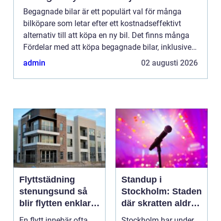
Begagnade bilar är ett populärt val för många
bilköpare som letar efter ett kostnadseffektivt
alternativ till att köpa en ny bil. Det finns många
Fördelar med att köpa begagnade bilar, inklusive
läg...
admin
02 augusti 2026
Flyttstädning
Standup i
stenungsund så
Stockholm: Staden
blir flytten enklare
där skratten aldrig
och mer trygg
tar paus
En flytt innebär ofta
Stockholm har under