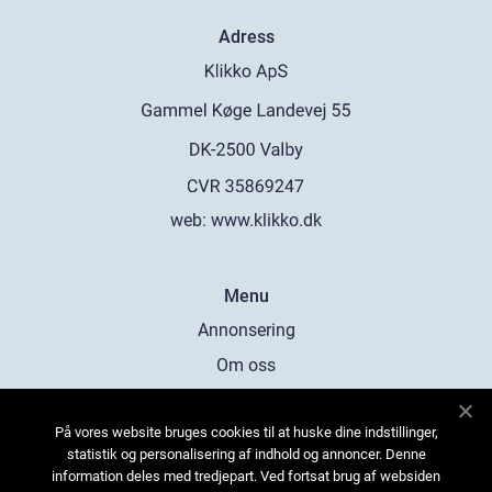
Adress
web:
www.klikko.dk
Menu
Annonsering
Om oss
Cookies
På vores website bruges cookies til at huske dine indstillinger,
Kontakta oss
statistik og personalisering af indhold og annoncer. Denne
Sitemap
information deles med tredjepart. Ved fortsat brug af websiden