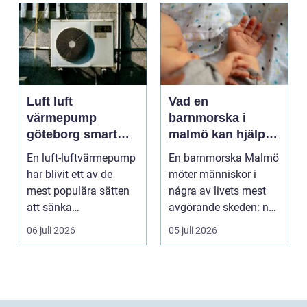
Luft luft
Vad en
värmepump
barnmorska i
göteborg smart
malmö kan hjälpa
värme för
till med genom
En luft-luftvärmepump
En barnmorska Malmö
kustklimat
livets olika faser
har blivit ett av de
möter människor i
mest populära sätten
några av livets mest
att sänka
avgörande skeden: när
uppvärmningskostnad
en graviditet plane...
06 juli 2026
05 juli 2026
er och ...