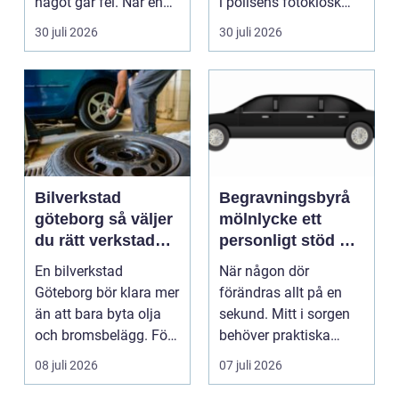
något går fel. När en
i polisens fotokiosk
pump stannar hand...
eller hos fotografen...
30 juli 2026
30 juli 2026
Bilverkstad
Begravningsbyrå
göteborg så väljer
mölnlycke ett
du rätt verkstad
personligt stöd när
för din bil
någon gått bort
En bilverkstad
När någon dör
Göteborg bör klara mer
förändras allt på en
än att bara byta olja
sekund. Mitt i sorgen
och bromsbelägg. För
behöver praktiska
många bilägare i oc...
frågor få svar: var ska
08 juli 2026
07 juli 2026
b...