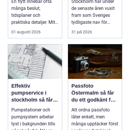
En flytt innebär ofta
Stockholm har under
många beslut,
de senaste åren vuxit
tidsplaner och
fram som Sveriges
praktiska detaljer. Mitt
tydligaste nav för
i allt hamnar
livehumor....
01 augusti 2026
31 juli 2026
flyttstädn...
Effektiv
Passfoto
pumpservice i
Östermalm så får
stockholm så får
du ett godkänt foto
du driftsäkra
utan stress
Pumpstationer och
Att ordna passfoto
anläggningar året
pumpsystem arbetar
låter enkelt, men
runt
tyst i bakgrunden tills
många upptäcker först