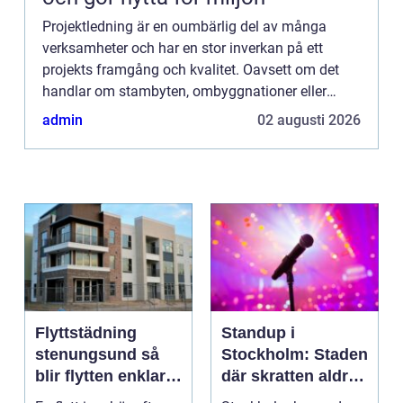
Projektledning är en oumbärlig del av många
verksamheter och har en stor inverkan på ett
projekts framgång och kvalitet. Oavsett om det
handlar om stambyten, ombyggnationer eller
mindre förändringar, står e...
admin
02 augusti 2026
Flyttstädning
Standup i
stenungsund så
Stockholm: Staden
blir flytten enklare
där skratten aldrig
och mer trygg
tar paus