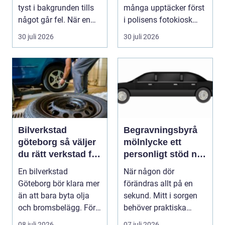
runt
tyst i bakgrunden tills
många upptäcker först
något går fel. När en
i polisens fotokiosk
pump stannar hand...
eller hos fotografen...
30 juli 2026
30 juli 2026
Bilverkstad
Begravningsbyrå
göteborg så väljer
mölnlycke ett
du rätt verkstad för
personligt stöd när
din bil
någon gått bort
En bilverkstad
När någon dör
Göteborg bör klara mer
förändras allt på en
än att bara byta olja
sekund. Mitt i sorgen
och bromsbelägg. För
behöver praktiska
många bilägare i oc...
frågor få svar: var ska
08 juli 2026
07 juli 2026