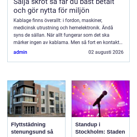
Sälja skrot så får du bäst betalt
och gör nytta för miljön
Kablage finns överallt: i fordon, maskiner,
medicinsk utrustning och hemelektronik. Ändå
syns de sällan. När allt fungerar som det ska
märker ingen av kablarna. Men så fort en kontakt
sitter löst eller en ledning brister stannar
admin
02 augusti 2026
produktionen. Kablage...
Flyttstädning
Standup i
stenungsund så
Stockholm: Staden