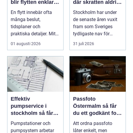
blir flytten enklare
där skratten aldrig
och mer trygg
tar paus
En flytt innebär ofta
Stockholm har under
många beslut,
de senaste åren vuxit
tidsplaner och
fram som Sveriges
praktiska detaljer. Mitt i
tydligaste nav för
allt hamnar flyttstädn...
livehumor....
01 augusti 2026
31 juli 2026
Effektiv
Passfoto
pumpservice i
Östermalm så får
stockholm så får
du ett godkänt foto
du driftsäkra
utan stress
Pumpstationer och
Att ordna passfoto
anläggningar året
pumpsystem arbetar
låter enkelt, men