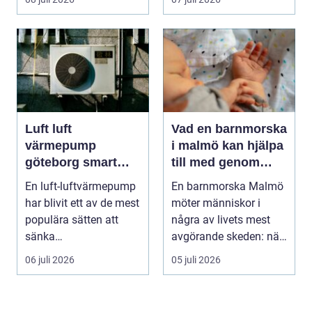
b...
Luft luft
Vad en barnmorska
värmepump
i malmö kan hjälpa
göteborg smart
till med genom
värme för
livets olika faser
En luft-luftvärmepump
En barnmorska Malmö
kustklimat
har blivit ett av de mest
möter människor i
populära sätten att
några av livets mest
sänka
avgörande skeden: när
uppvärmningskostnad
en graviditet plane...
06 juli 2026
05 juli 2026
er och ...