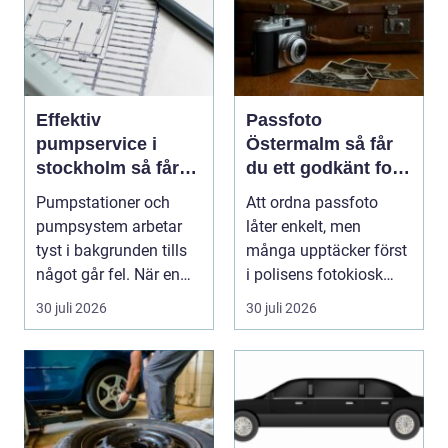
Effektiv
Passfoto
pumpservice i
Östermalm så får
stockholm så får
du ett godkänt foto
du driftsäkra
utan stress
Pumpstationer och
Att ordna passfoto
anläggningar året
pumpsystem arbetar
låter enkelt, men
runt
tyst i bakgrunden tills
många upptäcker först
något går fel. När en
i polisens fotokiosk
pump stannar hand...
eller hos fotografen...
30 juli 2026
30 juli 2026