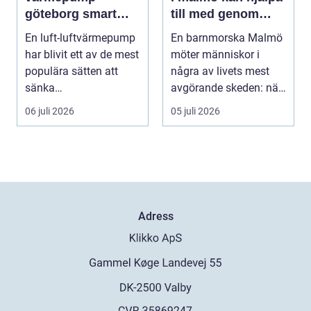
göteborg smart
till med genom
värme för
livets olika faser
En luft-luftvärmepump
En barnmorska Malmö
kustklimat
har blivit ett av de mest
möter människor i
populära sätten att
några av livets mest
sänka
avgörande skeden: när
uppvärmningskostnad
en graviditet plane...
06 juli 2026
05 juli 2026
er och ...
Adress