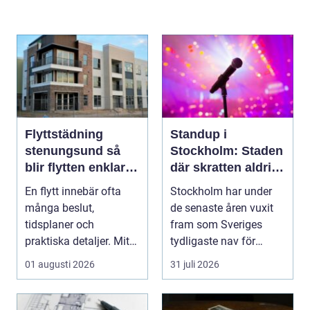
Flyttstädning
Standup i
stenungsund så
Stockholm: Staden
blir flytten enklare
där skratten aldrig
och mer trygg
tar paus
En flytt innebär ofta
Stockholm har under
många beslut,
de senaste åren vuxit
tidsplaner och
fram som Sveriges
praktiska detaljer. Mitt i
tydligaste nav för
allt hamnar flyttstädn...
livehumor....
01 augusti 2026
31 juli 2026