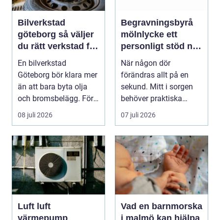
Bilverkstad
Begravningsbyrå
göteborg så väljer
mölnlycke ett
du rätt verkstad för
personligt stöd när
din bil
någon gått bort
En bilverkstad
När någon dör
Göteborg bör klara mer
förändras allt på en
än att bara byta olja
sekund. Mitt i sorgen
och bromsbelägg. För
behöver praktiska
många bilägare i oc...
frågor få svar: var ska
08 juli 2026
07 juli 2026
b...
Luft luft
Vad en barnmorska
värmepump
i malmö kan hjälpa