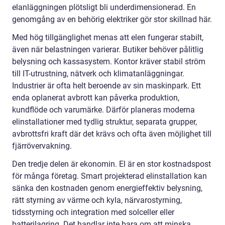
elanläggningen plötsligt bli underdimensionerad. En
genomgång av en behörig elektriker gör stor skillnad här.
Med hög tillgänglighet menas att elen fungerar stabilt,
även när belastningen varierar. Butiker behöver pålitlig
belysning och kassasystem. Kontor kräver stabil ström
till IT-utrustning, nätverk och klimatanläggningar.
Industrier är ofta helt beroende av sin maskinpark. Ett
enda oplanerat avbrott kan påverka produktion,
kundflöde och varumärke. Därför planeras moderna
elinstallationer med tydlig struktur, separata grupper,
avbrottsfri kraft där det krävs och ofta även möjlighet till
fjärrövervakning.
Den tredje delen är ekonomin. El är en stor kostnadspost
för många företag. Smart projekterad elinstallation kan
sänka den kostnaden genom energieffektiv belysning,
rätt styrning av värme och kyla, närvarostyrning,
tidsstyrning och integration med solceller eller
batterilagring. Det handlar inte bara om att minska