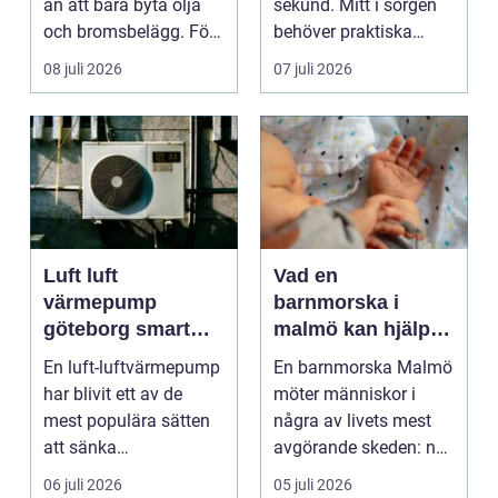
än att bara byta olja
sekund. Mitt i sorgen
och bromsbelägg. För
behöver praktiska
många bilägare i oc...
frågor få svar: var ska
08 juli 2026
07 juli 2026
b...
Luft luft
Vad en
värmepump
barnmorska i
göteborg smart
malmö kan hjälpa
värme för
till med genom
En luft-luftvärmepump
En barnmorska Malmö
kustklimat
livets olika faser
har blivit ett av de
möter människor i
mest populära sätten
några av livets mest
att sänka
avgörande skeden: när
uppvärmningskostnad
en graviditet plane...
06 juli 2026
05 juli 2026