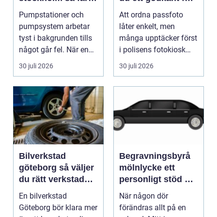
du driftsäkra
utan stress
Pumpstationer och
Att ordna passfoto
anläggningar året
pumpsystem arbetar
låter enkelt, men
runt
tyst i bakgrunden tills
många upptäcker först
något går fel. När en
i polisens fotokiosk
pump stannar hand...
eller hos fotografen...
30 juli 2026
30 juli 2026
Bilverkstad
Begravningsbyrå
göteborg så väljer
mölnlycke ett
du rätt verkstad
personligt stöd när
för din bil
någon gått bort
En bilverkstad
När någon dör
Göteborg bör klara mer
förändras allt på en