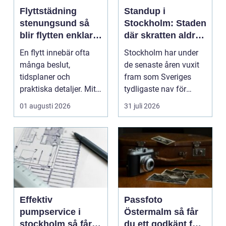
Flyttstädning
Standup i
stenungsund så
Stockholm: Staden
blir flytten enklare
där skratten aldrig
och mer trygg
tar paus
En flytt innebär ofta
Stockholm har under
många beslut,
de senaste åren vuxit
tidsplaner och
fram som Sveriges
praktiska detaljer. Mitt
tydligaste nav för
i allt hamnar
livehumor....
01 augusti 2026
31 juli 2026
flyttstädn...
Effektiv
Passfoto
pumpservice i
Östermalm så får
stockholm så får
du ett godkänt foto