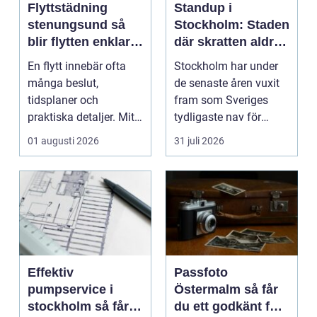
Flyttstädning
Standup i
stenungsund så
Stockholm: Staden
blir flytten enklare
där skratten aldrig
och mer trygg
tar paus
En flytt innebär ofta
Stockholm har under
många beslut,
de senaste åren vuxit
tidsplaner och
fram som Sveriges
praktiska detaljer. Mitt
tydligaste nav för
i allt hamnar
livehumor....
01 augusti 2026
31 juli 2026
flyttstädn...
Effektiv
Passfoto
pumpservice i
Östermalm så får
stockholm så får
du ett godkänt foto