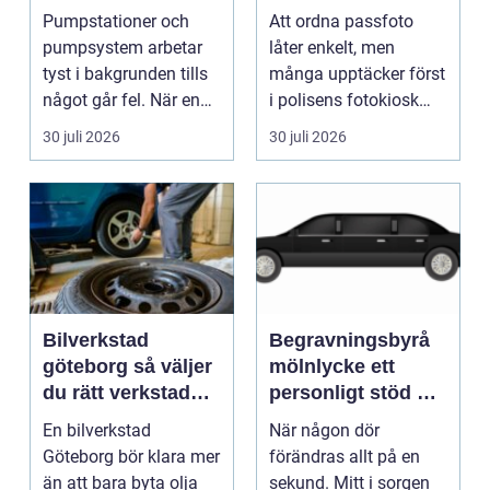
du driftsäkra
utan stress
Pumpstationer och
Att ordna passfoto
anläggningar året
pumpsystem arbetar
låter enkelt, men
runt
tyst i bakgrunden tills
många upptäcker först
något går fel. När en
i polisens fotokiosk
pump stannar hand...
eller hos fotografen...
30 juli 2026
30 juli 2026
Bilverkstad
Begravningsbyrå
göteborg så väljer
mölnlycke ett
du rätt verkstad
personligt stöd när
för din bil
någon gått bort
En bilverkstad
När någon dör
Göteborg bör klara mer
förändras allt på en
än att bara byta olja
sekund. Mitt i sorgen