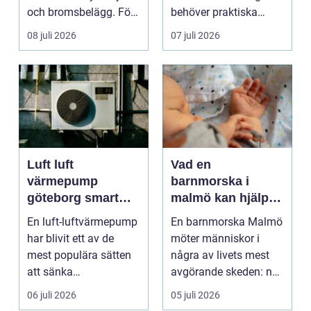
och bromsbelägg. För
behöver praktiska
många bilägare i oc...
frågor få svar: var ska
08 juli 2026
07 juli 2026
b...
Luft luft
Vad en
värmepump
barnmorska i
göteborg smart
malmö kan hjälpa
värme för
till med genom
En luft-luftvärmepump
En barnmorska Malmö
kustklimat
livets olika faser
har blivit ett av de
möter människor i
mest populära sätten
några av livets mest
att sänka
avgörande skeden: när
uppvärmningskostnad
en graviditet plane...
06 juli 2026
05 juli 2026
er och ...