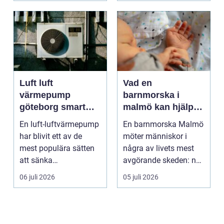
Luft luft
Vad en
värmepump
barnmorska i
göteborg smart
malmö kan hjälpa
värme för
till med genom
En luft-luftvärmepump
En barnmorska Malmö
kustklimat
livets olika faser
har blivit ett av de
möter människor i
mest populära sätten
några av livets mest
att sänka
avgörande skeden: när
uppvärmningskostnad
en graviditet plane...
06 juli 2026
05 juli 2026
er och ...