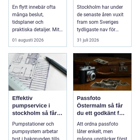
och mer trygg
tar paus
En flytt innebär ofta
Stockholm har under
många beslut,
de senaste åren vuxit
tidsplaner och
fram som Sveriges
praktiska detaljer. Mitt
tydligaste nav för
i allt hamnar
livehumor....
01 augusti 2026
31 juli 2026
flyttstädn...
Effektiv
Passfoto
pumpservice i
Östermalm så får
stockholm så får
du ett godkänt foto
du driftsäkra
utan stress
Pumpstationer och
Att ordna passfoto
anläggningar året
pumpsystem arbetar
låter enkelt, men
runt
tyst i bakgrunden tills
många upptäcker först