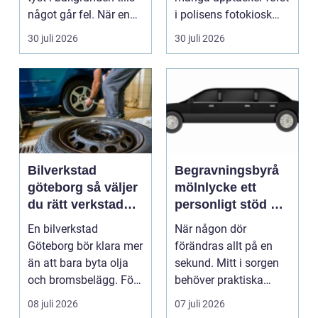
något går fel. När en
i polisens fotokiosk
pump stannar hand...
eller hos fotografen...
30 juli 2026
30 juli 2026
Bilverkstad
Begravningsbyrå
göteborg så väljer
mölnlycke ett
du rätt verkstad
personligt stöd när
för din bil
någon gått bort
En bilverkstad
När någon dör
Göteborg bör klara mer
förändras allt på en
än att bara byta olja
sekund. Mitt i sorgen
och bromsbelägg. För
behöver praktiska
många bilägare i oc...
frågor få svar: var ska
08 juli 2026
07 juli 2026
b...