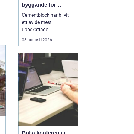
byggande för
lantbruk, stall och
Cementblock har blivit
grundläggning
ett av de mest
uppskattade
byggmaterialen för både
03 augusti 2026
privatpersoner och
företag i Skåne. Många
väljer cement- och
betongblock när de vill
bygga hållbart,
kostnadseffektivt och
med l&ari...
Boka konferens i