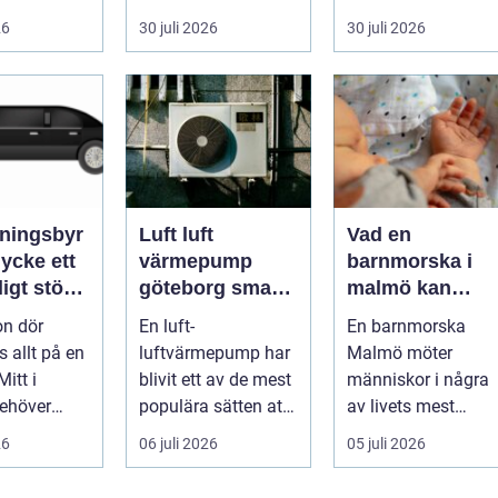
ivehumor....
något går fel. När
fotokiosk eller hos
26
30 juli 2026
30 juli 2026
en pump stannar
fotografen...
hand...
ningsbyr
Luft luft
Vad en
cke ett
värmepump
barnmorska i
igt stöd
göteborg smart
malmö kan
gon gått
värme för
hjälpa till med
on dör
En luft-
En barnmorska
kustklimat
genom livets
s allt på en
luftvärmepump har
Malmö möter
olika faser
itt i
blivit ett av de mest
människor i några
ehöver
populära sätten att
av livets mest
a frågor få
sänka
avgörande skeden:
26
06 juli 2026
05 juli 2026
 ska b...
uppvärmningskostn
när en graviditet
ader och ...
plane...