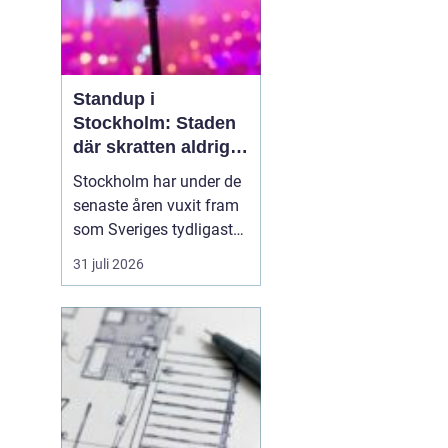
Standup i
Stockholm: Staden
där skratten aldrig
tar paus
Stockholm har under de
senaste åren vuxit fram
som Sveriges tydligaste
nav för livehumor.
31 juli 2026
Många förknippar
staden med konserter,
teater och museum, men
den som tittar närmare
upptäcker snabbt en
standup-scen som
bubbla...