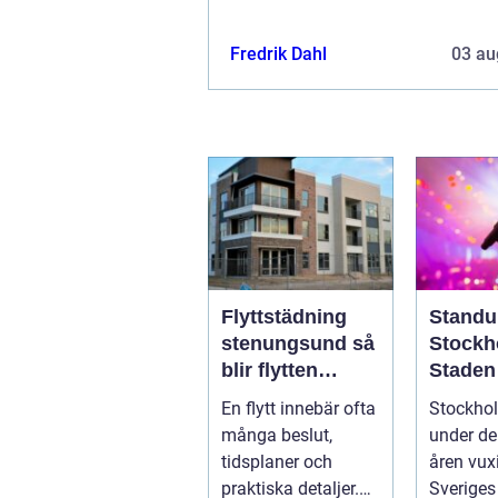
Fredrik Dahl
03 au
Flyttstädning
Standu
stenungsund så
Stockh
blir flytten
Staden
enklare och mer
skratte
En flytt innebär ofta
Stockho
trygg
tar pau
många beslut,
under de
tidsplaner och
åren vux
praktiska detaljer.
Sveriges