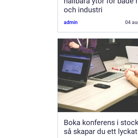
hållbara ytor för både
och industri
admin
04 au
Boka konferens i stoc
så skapar du ett lycka