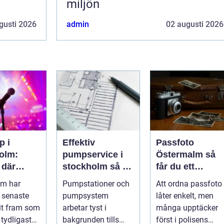
miljön
gusti 2026
admin
02 augusti 2026
p i
Effektiv
Passfoto
olm:
pumpservice i
Östermalm så
 där
stockholm så får
får du ett
n aldrig
du driftsäkra
godkänt foto
lm har
Pumpstationer och
Att ordna passfoto
s
anläggningar
utan stress
 senaste
pumpsystem
låter enkelt, men
året runt
it fram som
arbetar tyst i
många upptäcker
 tydligaste
bakgrunden tills
först i polisens