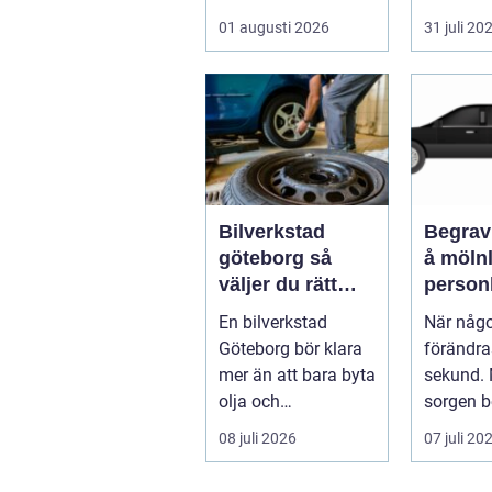
Mitt i allt hamnar
nav för l
01 augusti 2026
31 juli 20
flyttstädn...
Bilverkstad
Begrav
göteborg så
å mölnly
väljer du rätt
personl
verkstad för din
när nå
En bilverkstad
När någ
bil
bort
Göteborg bör klara
förändra
mer än att bara byta
sekund. M
olja och
sorgen b
bromsbelägg. För
praktisk
08 juli 2026
07 juli 20
många bilägare i
svar: var
oc...