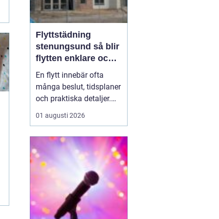
Flyttstädning
stenungsund så blir
flytten enklare och
mer trygg
En flytt innebär ofta
många beslut, tidsplaner
och praktiska detaljer.
Mitt i allt hamnar
01 augusti 2026
flyttstädningen som ett
krav från både
hyresvärdar, mäklare och
nya ägare. För många
blir städningen
slutspurten som tar mer
energi än planerat.
Genom att först...