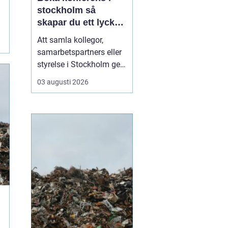
stockholm så
skapar du ett lyckat
möte
Att samla kollegor,
samarbetspartners eller
styrelse i Stockholm ger
goda möjligheter till
03 augusti 2026
effektiva möten, men
också till inspiration och
gemenskap. Utbudet av
lokaler är stort och kan
kännas överväldigande.
Med några tydliga
riktlinjer går det ändå...