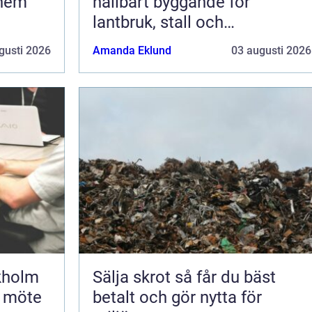
 hem
hållbart byggande för
lantbruk, stall och
grundläggning
gusti 2026
Amanda Eklund
03 augusti 2026
kholm
Sälja skrot så får du bäst
t möte
betalt och gör nytta för