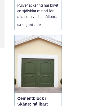
och industri
Pulverlackering har blivit
en självklar metod för
alla som vill ha hållbara,
snygga och
04 augusti 2026
rostskyddade metallytor.
I Stockholm används
tekniken i allt från
bostadsrättsföreningars
portar till industrins
komponenter och
privatpersoners cyklar.
Metoden g...
Cementblock i
Skåne: hållbart