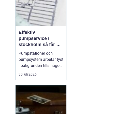
Effektiv
pumpservice i
stockholm så får du
driftsäkra
Pumpstationer och
anläggningar året
pumpsystem arbetar tyst
runt
i bakgrunden tills något
går fel. När en pump
30 juli 2026
stannar handlar det ofta
om minuter innan
störningar, vattenskador
eller produktionsbortfall
uppstår. I en växande
storstad ställs höga krav