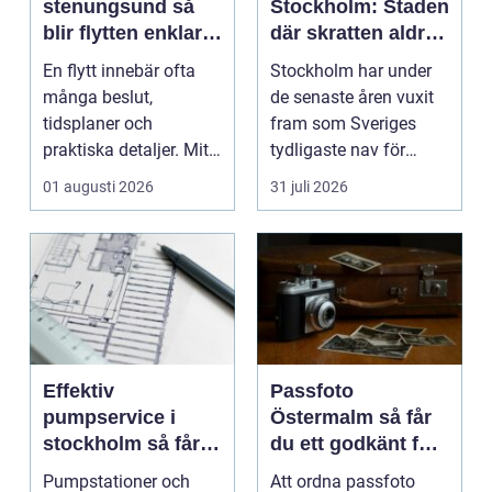
stenungsund så
Stockholm: Staden
blir flytten enklare
där skratten aldrig
och mer trygg
tar paus
En flytt innebär ofta
Stockholm har under
många beslut,
de senaste åren vuxit
tidsplaner och
fram som Sveriges
praktiska detaljer. Mitt
tydligaste nav för
i allt hamnar
livehumor....
01 augusti 2026
31 juli 2026
flyttstädn...
Effektiv
Passfoto
pumpservice i
Östermalm så får
stockholm så får
du ett godkänt foto
du driftsäkra
utan stress
Pumpstationer och
Att ordna passfoto