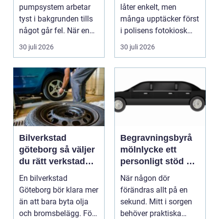
anläggningar året
pumpsystem arbetar
låter enkelt, men
runt
tyst i bakgrunden tills
många upptäcker först
något går fel. När en
i polisens fotokiosk
pump stannar hand...
eller hos fotografen...
30 juli 2026
30 juli 2026
Bilverkstad
Begravningsbyrå
göteborg så väljer
mölnlycke ett
du rätt verkstad
personligt stöd när
för din bil
någon gått bort
En bilverkstad
När någon dör
Göteborg bör klara mer
förändras allt på en
än att bara byta olja
sekund. Mitt i sorgen
och bromsbelägg. För
behöver praktiska