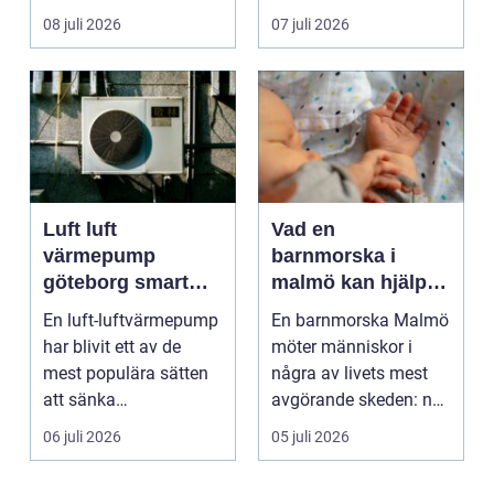
många bilägare i oc...
frågor få svar: var ska
08 juli 2026
07 juli 2026
b...
Luft luft
Vad en
värmepump
barnmorska i
göteborg smart
malmö kan hjälpa
värme för
till med genom
En luft-luftvärmepump
En barnmorska Malmö
kustklimat
livets olika faser
har blivit ett av de
möter människor i
mest populära sätten
några av livets mest
att sänka
avgörande skeden: när
uppvärmningskostnad
en graviditet plane...
06 juli 2026
05 juli 2026
er och ...