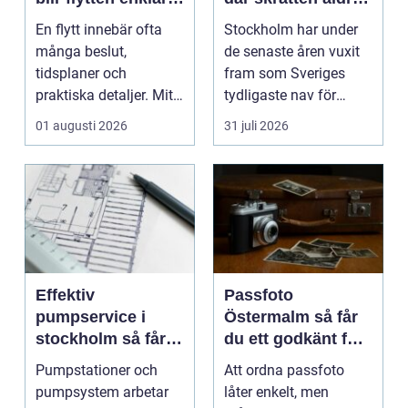
och mer trygg
tar paus
En flytt innebär ofta
Stockholm har under
många beslut,
de senaste åren vuxit
tidsplaner och
fram som Sveriges
praktiska detaljer. Mitt
tydligaste nav för
i allt hamnar
livehumor....
01 augusti 2026
31 juli 2026
flyttstädn...
Effektiv
Passfoto
pumpservice i
Östermalm så får
stockholm så får
du ett godkänt foto
du driftsäkra
utan stress
Pumpstationer och
Att ordna passfoto
anläggningar året
pumpsystem arbetar
låter enkelt, men
runt