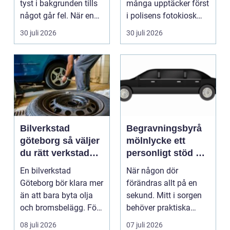
tyst i bakgrunden tills
många upptäcker först
något går fel. När en
i polisens fotokiosk
pump stannar hand...
eller hos fotografen...
30 juli 2026
30 juli 2026
Bilverkstad
Begravningsbyrå
göteborg så väljer
mölnlycke ett
du rätt verkstad
personligt stöd när
för din bil
någon gått bort
En bilverkstad
När någon dör
Göteborg bör klara mer
förändras allt på en
än att bara byta olja
sekund. Mitt i sorgen
och bromsbelägg. För
behöver praktiska
många bilägare i oc...
frågor få svar: var ska
08 juli 2026
07 juli 2026