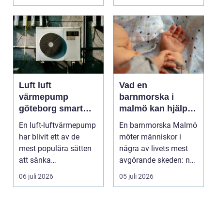
b...
Luft luft
Vad en
värmepump
barnmorska i
göteborg smart
malmö kan hjälpa
värme för
till med genom
En luft-luftvärmepump
En barnmorska Malmö
kustklimat
livets olika faser
har blivit ett av de
möter människor i
mest populära sätten
några av livets mest
att sänka
avgörande skeden: när
uppvärmningskostnad
en graviditet plane...
06 juli 2026
05 juli 2026
er och ...