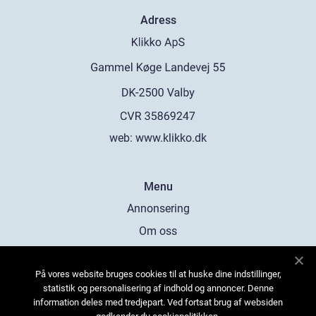
Adress
web:
www.klikko.dk
Menu
Annonsering
Om oss
Cookies
På vores website bruges cookies til at huske dine indstillinger,
Kontakta oss
statistik og personalisering af indhold og annoncer. Denne
Sitemap
information deles med tredjepart. Ved fortsat brug af websiden