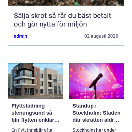
Sälja skrot så får du bäst betalt
och gör nytta för miljön
admin
02 augusti 2026
Flyttstädning
Standup i
stenungsund så
Stockholm: Staden
blir flytten enklare
där skratten aldrig
och mer trygg
tar paus
En flytt innebär ofta
Stockholm har under