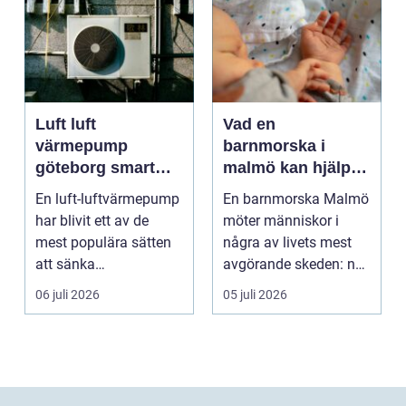
Luft luft
Vad en
värmepump
barnmorska i
göteborg smart
malmö kan hjälpa
värme för
till med genom
En luft-luftvärmepump
En barnmorska Malmö
kustklimat
livets olika faser
har blivit ett av de
möter människor i
mest populära sätten
några av livets mest
att sänka
avgörande skeden: när
uppvärmningskostnad
en graviditet plane...
06 juli 2026
05 juli 2026
er och ...