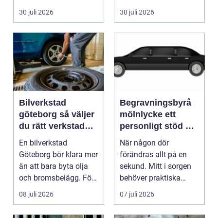
pump stannar hand...
eller hos fotografen...
30 juli 2026
30 juli 2026
Bilverkstad
Begravningsbyrå
göteborg så väljer
mölnlycke ett
du rätt verkstad
personligt stöd när
för din bil
någon gått bort
En bilverkstad
När någon dör
Göteborg bör klara mer
förändras allt på en
än att bara byta olja
sekund. Mitt i sorgen
och bromsbelägg. För
behöver praktiska
många bilägare i oc...
frågor få svar: var ska
08 juli 2026
07 juli 2026
b...