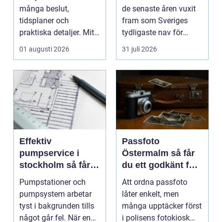
många beslut,
de senaste åren vuxit
tidsplaner och
fram som Sveriges
praktiska detaljer. Mitt
tydligaste nav för
i allt hamnar
livehumor....
01 augusti 2026
31 juli 2026
flyttstädn...
Effektiv
Passfoto
pumpservice i
Östermalm så får
stockholm så får
du ett godkänt foto
du driftsäkra
utan stress
Pumpstationer och
Att ordna passfoto
anläggningar året
pumpsystem arbetar
låter enkelt, men
runt
tyst i bakgrunden tills
många upptäcker först
något går fel. När en
i polisens fotokiosk