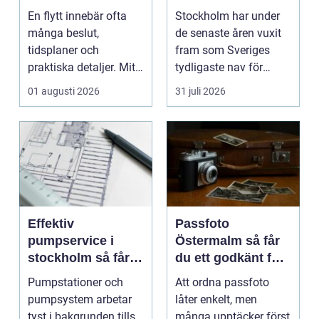
och mer trygg
tar paus
En flytt innebär ofta
Stockholm har under
många beslut,
de senaste åren vuxit
tidsplaner och
fram som Sveriges
praktiska detaljer. Mitt
tydligaste nav för
i allt hamnar
livehumor....
01 augusti 2026
31 juli 2026
flyttstädn...
Effektiv
Passfoto
pumpservice i
Östermalm så får
stockholm så får
du ett godkänt foto
du driftsäkra
utan stress
Pumpstationer och
Att ordna passfoto
anläggningar året
pumpsystem arbetar
låter enkelt, men
runt
tyst i bakgrunden tills
många upptäcker först