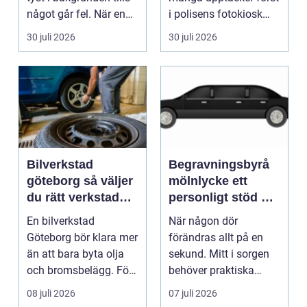
något går fel. När en
i polisens fotokiosk
pump stannar hand...
eller hos fotografen...
30 juli 2026
30 juli 2026
Bilverkstad
Begravningsbyrå
göteborg så väljer
mölnlycke ett
du rätt verkstad
personligt stöd när
för din bil
någon gått bort
En bilverkstad
När någon dör
Göteborg bör klara mer
förändras allt på en
än att bara byta olja
sekund. Mitt i sorgen
och bromsbelägg. För
behöver praktiska
många bilägare i oc...
frågor få svar: var ska
08 juli 2026
07 juli 2026
b...