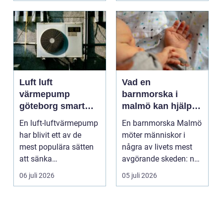
Luft luft
Vad en
värmepump
barnmorska i
göteborg smart
malmö kan hjälpa
värme för
till med genom
En luft-luftvärmepump
En barnmorska Malmö
kustklimat
livets olika faser
har blivit ett av de
möter människor i
mest populära sätten
några av livets mest
att sänka
avgörande skeden: när
uppvärmningskostnad
en graviditet plane...
06 juli 2026
05 juli 2026
er och ...