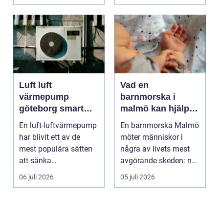
b...
Luft luft
Vad en
värmepump
barnmorska i
göteborg smart
malmö kan hjälpa
värme för
till med genom
En luft-luftvärmepump
En barnmorska Malmö
kustklimat
livets olika faser
har blivit ett av de
möter människor i
mest populära sätten
några av livets mest
att sänka
avgörande skeden: när
uppvärmningskostnad
en graviditet plane...
06 juli 2026
05 juli 2026
er och ...