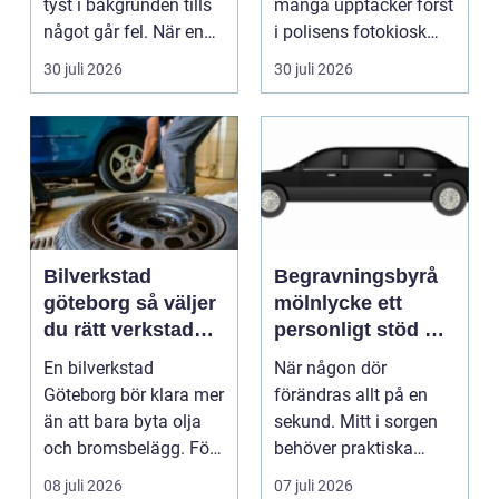
tyst i bakgrunden tills
många upptäcker först
något går fel. När en
i polisens fotokiosk
pump stannar hand...
eller hos fotografen...
30 juli 2026
30 juli 2026
Bilverkstad
Begravningsbyrå
göteborg så väljer
mölnlycke ett
du rätt verkstad
personligt stöd när
för din bil
någon gått bort
En bilverkstad
När någon dör
Göteborg bör klara mer
förändras allt på en
än att bara byta olja
sekund. Mitt i sorgen
och bromsbelägg. För
behöver praktiska
många bilägare i oc...
frågor få svar: var ska
08 juli 2026
07 juli 2026