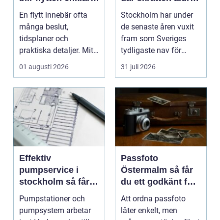
och mer trygg
tar paus
En flytt innebär ofta
Stockholm har under
många beslut,
de senaste åren vuxit
tidsplaner och
fram som Sveriges
praktiska detaljer. Mitt
tydligaste nav för
i allt hamnar
livehumor....
01 augusti 2026
31 juli 2026
flyttstädn...
Effektiv
Passfoto
pumpservice i
Östermalm så får
stockholm så får
du ett godkänt foto
du driftsäkra
utan stress
Pumpstationer och
Att ordna passfoto
anläggningar året
pumpsystem arbetar
låter enkelt, men
runt