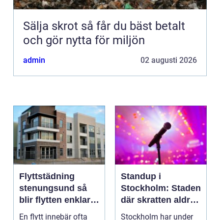
Sälja skrot så får du bäst betalt
och gör nytta för miljön
admin
02 augusti 2026
Flyttstädning
Standup i
stenungsund så
Stockholm: Staden
blir flytten enklare
där skratten aldrig
och mer trygg
tar paus
En flytt innebär ofta
Stockholm har under