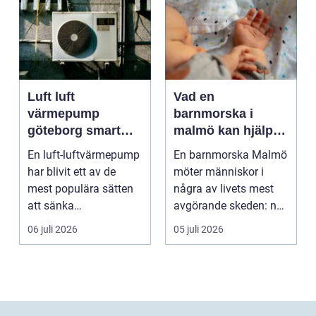
Luft luft
Vad en
värmepump
barnmorska i
göteborg smart
malmö kan hjälpa
värme för
till med genom
En luft-luftvärmepump
En barnmorska Malmö
kustklimat
livets olika faser
har blivit ett av de
möter människor i
mest populära sätten
några av livets mest
att sänka
avgörande skeden: när
uppvärmningskostnad
en graviditet plane...
06 juli 2026
05 juli 2026
er och ...