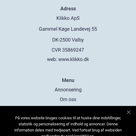
Adress
web:
www.klikko.dk
Menu
Annonsering
Om oss
Cookies
På vores website bruges cookies til at huske dine indstillinger,
Kontakta oss
statistik og personalisering af indhold og annoncer. Denne
Sitemap
information deles med tredjepart. Ved fortsat brug af websiden