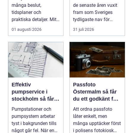
många beslut,
de senaste åren vuxit
tidsplaner och
fram som Sveriges
praktiska detaljer. Mitt
tydligaste nav för
i allt hamnar
livehumor....
01 augusti 2026
31 juli 2026
flyttstädn...
Effektiv
Passfoto
pumpservice i
Östermalm så får
stockholm så får
du ett godkänt foto
du driftsäkra
utan stress
Pumpstationer och
Att ordna passfoto
anläggningar året
pumpsystem arbetar
låter enkelt, men
runt
tyst i bakgrunden tills
många upptäcker först
något går fel. När en
i polisens fotokiosk