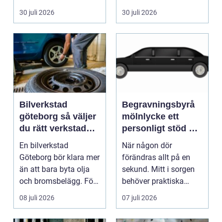
pump stannar hand...
eller hos fotografen...
30 juli 2026
30 juli 2026
Bilverkstad
Begravningsbyrå
göteborg så väljer
mölnlycke ett
du rätt verkstad
personligt stöd när
för din bil
någon gått bort
En bilverkstad
När någon dör
Göteborg bör klara mer
förändras allt på en
än att bara byta olja
sekund. Mitt i sorgen
och bromsbelägg. För
behöver praktiska
många bilägare i oc...
frågor få svar: var ska
08 juli 2026
07 juli 2026
b...