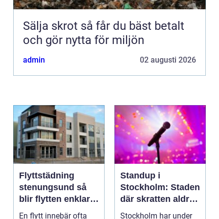
Sälja skrot så får du bäst betalt
och gör nytta för miljön
admin
02 augusti 2026
Flyttstädning
Standup i
stenungsund så
Stockholm: Staden
blir flytten enklare
där skratten aldrig
och mer trygg
tar paus
En flytt innebär ofta
Stockholm har under