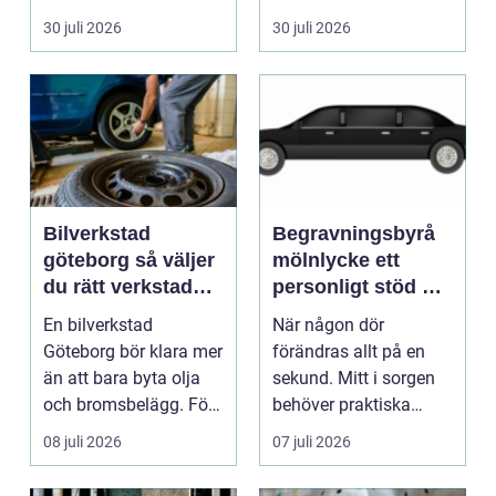
pump stannar hand...
eller hos fotografen...
30 juli 2026
30 juli 2026
Bilverkstad
Begravningsbyrå
göteborg så väljer
mölnlycke ett
du rätt verkstad
personligt stöd när
för din bil
någon gått bort
En bilverkstad
När någon dör
Göteborg bör klara mer
förändras allt på en
än att bara byta olja
sekund. Mitt i sorgen
och bromsbelägg. För
behöver praktiska
många bilägare i oc...
frågor få svar: var ska
08 juli 2026
07 juli 2026
b...