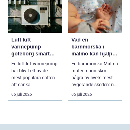
Luft luft
Vad en
värmepump
barnmorska i
göteborg smart
malmö kan hjälpa
värme för
till med genom
En luft-luftvärmepump
En barnmorska Malmö
kustklimat
livets olika faser
har blivit ett av de
möter människor i
mest populära sätten
några av livets mest
att sänka
avgörande skeden: när
uppvärmningskostnad
en graviditet plane...
06 juli 2026
05 juli 2026
er och ...