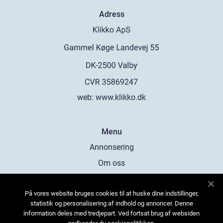
Adress
web:
www.klikko.dk
Menu
Annonsering
Om oss
Cookies
På vores website bruges cookies til at huske dine indstillinger,
Kontakta oss
statistik og personalisering af indhold og annoncer. Denne
Sitemap
information deles med tredjepart. Ved fortsat brug af websiden