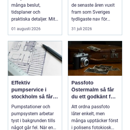
många beslut,
de senaste åren vuxit
tidsplaner och
fram som Sveriges
praktiska detaljer. Mitt
tydligaste nav för
i allt hamnar
livehumor....
01 augusti 2026
31 juli 2026
flyttstädn...
Effektiv
Passfoto
pumpservice i
Östermalm så får
stockholm så får
du ett godkänt foto
du driftsäkra
utan stress
Pumpstationer och
Att ordna passfoto
anläggningar året
pumpsystem arbetar
låter enkelt, men
runt
tyst i bakgrunden tills
många upptäcker först
något går fel. När en
i polisens fotokiosk