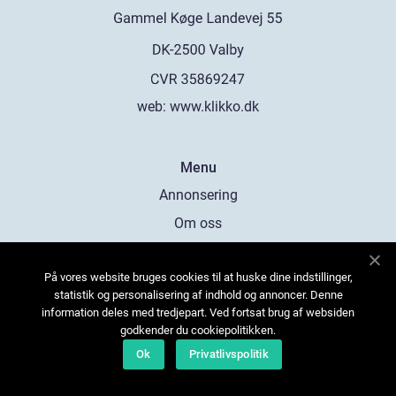
web:
www.klikko.dk
Menu
Annonsering
Om oss
Cookies
På vores website bruges cookies til at huske dine indstillinger,
Kontakta oss
statistik og personalisering af indhold og annoncer. Denne
Sitemap
information deles med tredjepart. Ved fortsat brug af websiden
godkender du cookiepolitikken.
Ok
Privatlivspolitik