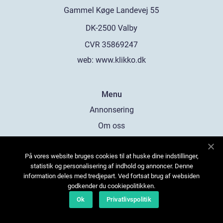
web:
www.klikko.dk
Menu
Annonsering
Om oss
Cookies
På vores website bruges cookies til at huske dine indstillinger,
Kontakta oss
statistik og personalisering af indhold og annoncer. Denne
Sitemap
information deles med tredjepart. Ved fortsat brug af websiden
godkender du cookiepolitikken.
Ok
Privatlivspolitik